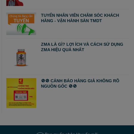
TUYỂN NHÂN VIÊN CHĂM SÓC KHÁCH
HÀNG - VẬN HÀNH SÀN TMDT
ZMA LÀ GÌ? LỢI ÍCH VÀ CÁCH SỬ DỤNG
ZMA HIỆU QUẢ NHẤT
🚫🚫 CẢNH BÁO HÀNG GIẢ KHÔNG RÕ
NGUỒN GỐC 🚫🚫