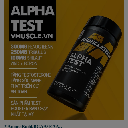
* Amino Build/BCAA/ EAA…