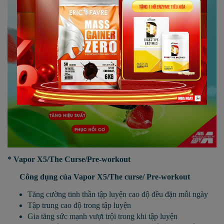
* Vapor X5/The Curse/Pre-workout
Công dụng của
Vapor X5/The curse/ Pre-workout
Tăng cường tinh thần tập luyện cao độ đều đặn mỗi ngày
Tập trung cao độ trong tập luyện
Gia tăng sức mạnh vượt trội trong khi tập luyện