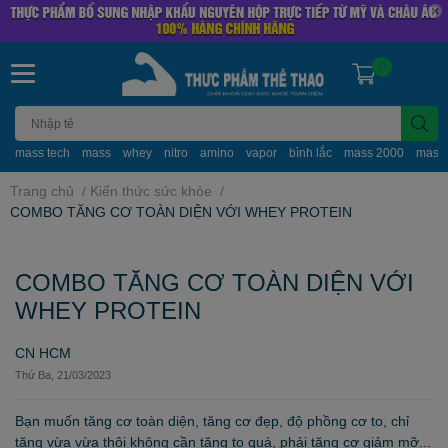
0
mass tech
mass
whey
nitro
amino
vapor
bình lắc
mass 2000
mass
Trang chủ
/
Kiến thức sức khỏe
/
COMBO TĂNG CƠ TOÀN DIỆN VỚI WHEY PROTEIN
COMBO TĂNG CƠ TOÀN DIỆN VỚI
WHEY PROTEIN
CN HCM
Thứ Ba, 21/03/2023
Bạn muốn tăng cơ toàn diện, tăng cơ đẹp, độ phồng cơ to, chỉ
tăng vừa vừa thôi không cần tăng to quá, phải tăng cơ giảm mỡ...