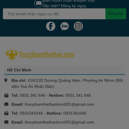
Bạn muốn nhận khuyến mãi
đặc biệt? Đăng ký ngay.
Đăng ký
Hồ Chí Minh
Địa chỉ:
416/13D Dương Quảng Hàm, Phường An Nhơn (Đối
diện Toà Án Nhân Dân)
Tel:
0931 341 646
-
Hotline:
0931 341 646
Email:
thucphamthethaohcm001@gmail.com
Tel:
0931341646
-
Hotline:
0931341646
Email:
thucphamthethaohcm001@gmail.com