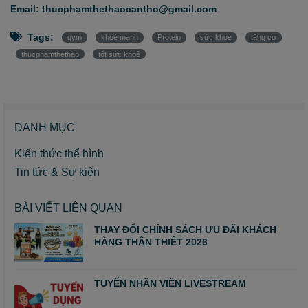
Email: thucphamthethaocantho@gmail.com
Tags:
gym
khoẻ mạnh
Protein
sức khoẻ
tăng cơ
thucphamthethao
tốt sức khoẻ
DANH MỤC
Kiến thức thể hình
Tin tức & Sự kiện
BÀI VIẾT LIÊN QUAN
THAY ĐỔI CHÍNH SÁCH ƯU ĐÃI KHÁCH
HÀNG THÂN THIẾT 2026
TUYỂN NHÂN VIÊN LIVESTREAM