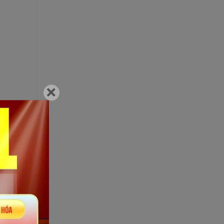
 thể do
 bước vào
ghiêm