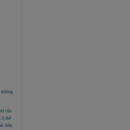
à không
trì cân
Có thể
các bữa