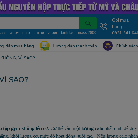
Gọi mua
hàng
ass
whey
nitro
amino
vapor
bình lắc
mass 2000
mass 10kg
0931 341 64
nitro whe
ng dẫn mua hàng
Hướng dẫn thanh toán
Chính sách
KHÔNG, VÌ SAO?
VÌ SAO?
ao tập gym không lên cơ
. Cơ thể cần một
lượng calo
nhất định để duy 
nặng, khối lượng cơ, mức độ hoạt động, tuổi tác... Nếu lượng calo nhậ