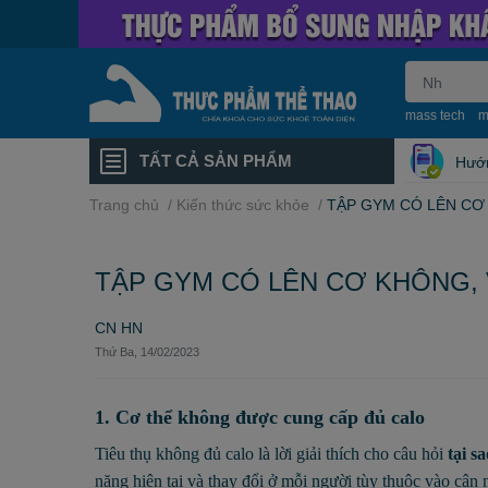
mass tech
m
TẤT CẢ SẢN PHẨM
Hướ
Trang chủ
/
Kiến thức sức khỏe
/
TẬP GYM CÓ LÊN CƠ 
TẬP GYM CÓ LÊN CƠ KHÔNG, 
CN HN
Thứ Ba, 14/02/2023
1. Cơ thể không được cung cấp đủ calo
Tiêu thụ không đủ calo là lời giải thích cho câu hỏi
tại s
nặng hiện tại và thay đổi ở mỗi người tùy thuộc vào cân 