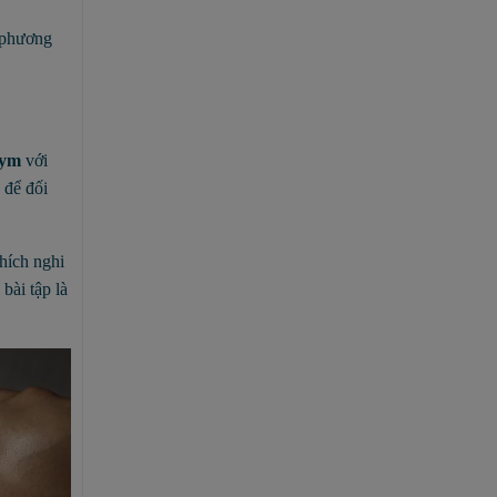
c phương
gym
với
 để đối
thích nghi
bài tập là