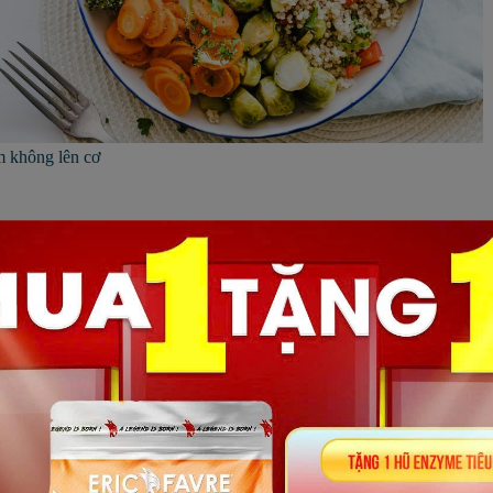
m không lên cơ
cho toàn bộ các chức năng của cơ thể. Do đó,
tập gym không lên cơ
có
thấp tầm quan trọng của việc
cung cấp đủ nước cho cơ thể
trước khi
i, việc bù nước lúc này cũng không còn giá trị.
ợc ưu tiên ngay từ khi bước ra khỏi giường. Mất nước là một vấn đề n
Dưới đây là một số dấu hiệu của tình trạng
mất nước
nên để ý: