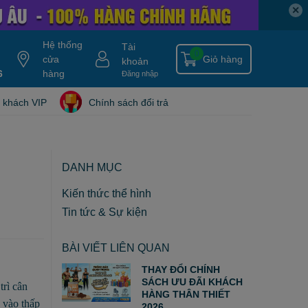
✕
Hệ thống
Tài
0
cửa
Giỏ hàng
khoản
6
y gold
nitro ripped
hàng
hydroxycut
tang can
nitro tech
blade isolate
Đăng nhập
 khách VIP
Chính sách đổi trả
DANH MỤC
Kiến thức thể hình
Tin tức & Sự kiện
BÀI VIẾT LIÊN QUAN
THAY ĐỔI CHÍNH
SÁCH ƯU ĐÃI KHÁCH
trì cân
HÀNG THÂN THIẾT
n vào thấp
2026