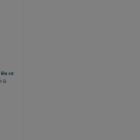
lên cơ
.
t là