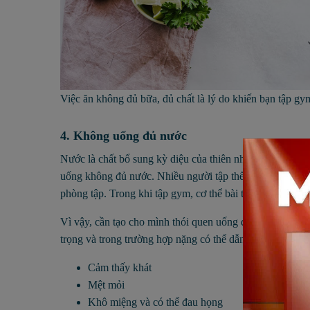
Việc ăn không đủ bữa, đủ chất là lý do khiến bạn tập gy
4. Không uống đủ nước
Nước là chất bổ sung kỳ diệu của thiên nhiên, cần thiết 
uống không đủ nước. Nhiều người tập thể hình đánh giá 
phòng tập. Trong khi tập gym, cơ thể bài tiết nhiều mồ hô
Vì vậy, cần tạo cho mình thói quen uống đủ nước nên đư
trọng và trong trường hợp nặng có thể dẫn đến tử vong. 
Cảm thấy khát
Mệt mỏi
Khô miệng và có thể đau họng