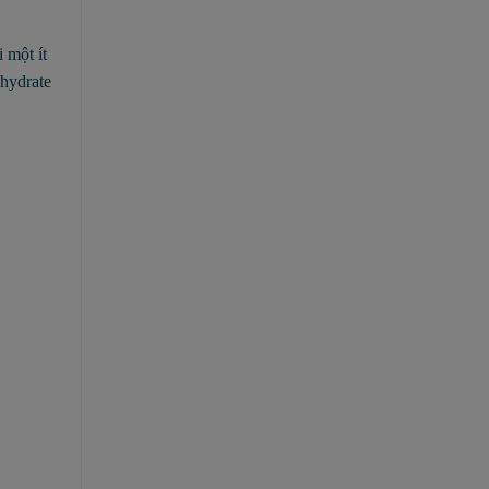
 một ít
ohydrate