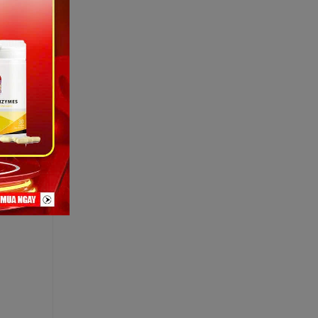
ổ sung để