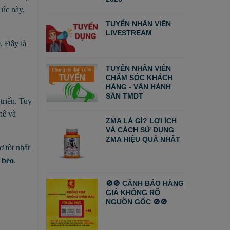
Lúc này,
TUYỂN NHÂN VIÊN
LIVESTREAM
. Đây là
TUYỂN NHÂN VIÊN
CHĂM SÓC KHÁCH
HÀNG - VẬN HÀNH
SÀN TMDT
triển. Tuy
hể và
ZMA LÀ GÌ? LỢI ÍCH
VÀ CÁCH SỬ DỤNG
ZMA HIỆU QUẢ NHẤT
ơ tốt nhất
 béo
.
🚫🚫 CẢNH BÁO HÀNG
GIẢ KHÔNG RÕ
NGUỒN GỐC 🚫🚫