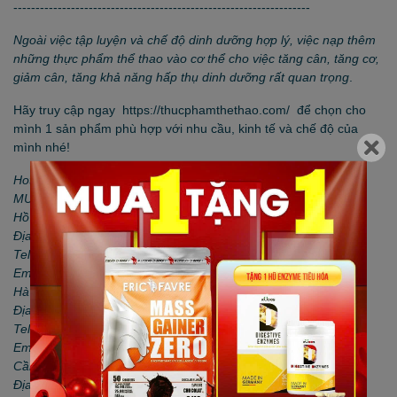
-------------------------------------------------------------------
Ngoài việc tập luyện và chế độ dinh dưỡng hợp lý, việc nạp thêm
những thực phẩm thể thao vào cơ thể cho việc tăng cân, tăng cơ,
giảm cân, tăng khả năng hấp thụ dinh dưỡng rất quan trọng
.
Hãy truy cập ngay
https://thucphamthethao.com/
để chọn cho
mình 1 sản phẩm phù hợp với nhu cầu, kinh tế và chế độ của
mình nhé!
Hotline tư vấn: 09.747.52.747 - 028 3820 6067
MUA HÀNG TẠI 3 CHI NHÁNH Thucphamthethao.com
Hồ Chí Minh
Địa chỉ: 166 Đinh Tiên Hoàng, P. Đakao, Q. 1
Tel: 02838206067 - Hotline: 0931.341.646
Email: thucphamthethao11@gmail.com
Hà Nội
Địa chỉ: 183C Đội Cấn, Q. Ba Đình
Tel: 0865.993.500 - Hotline: 0865.993.500
Email: thucphamthethaohanoi@gmail.com
Cần Thơ
Địa chỉ: 131 Đường 3/2, P. Hưng Lợi, Q. Ninh Kiều