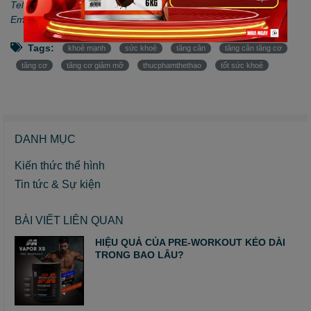
Tel: 0868.048.255 - Hotline: 0962.622.501
Email: thucphamthethaocantho@gmail.com
Tags:
khoẻ mạnh
sức khoẻ
tăng cân
tăng cân tăng cơ
tăng cơ
tăng cơ giảm mỡ
thucphamthethao
tốt sức khoẻ
DANH MỤC
Kiến thức thể hình
Tin tức & Sự kiện
BÀI VIẾT LIÊN QUAN
HIỆU QUẢ CỦA PRE-WORKOUT KÉO DÀI
TRONG BAO LÂU?