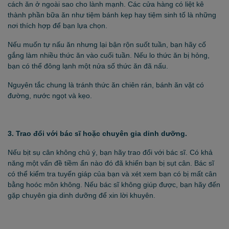
cách ăn ở ngoài sao cho lành mạnh. Các cửa hàng có liệt kê
thành phần bữa ăn như tiệm bánh kẹp hay tiệm sinh tố là những
nơi thích hợp để bạn lựa chọn.
Nếu muốn tự nấu ăn nhưng lại bận rộn suốt tuần, bạn hãy cố
gắng làm nhiều thức ăn vào cuối tuần. Nếu lo thức ăn bị hỏng,
bạn có thể đông lạnh một nửa số thức ăn đã nấu.
Nguyên tắc chung là tránh thức ăn chiên rán, bánh ăn vặt có
đường, nước ngọt và kẹo.
3. Trao đổi với bác sĩ hoặc chuyên gia dinh dưỡng.
Nếu bịt sụ cân không chủ ý, bạn hãy trao đổi với bác sĩ. Có khả
năng một vấn đề tiềm ẩn nào đó đã khiến bạn bị sụt cân. Bác sĩ
có thể kiểm tra tuyến giáp của bạn và xét xem bạn có bị mất cân
bằng hoóc môn không. Nếu bác sĩ không giúp được, bạn hãy đến
gặp chuyên gia dinh dưỡng để xin lời khuyên.