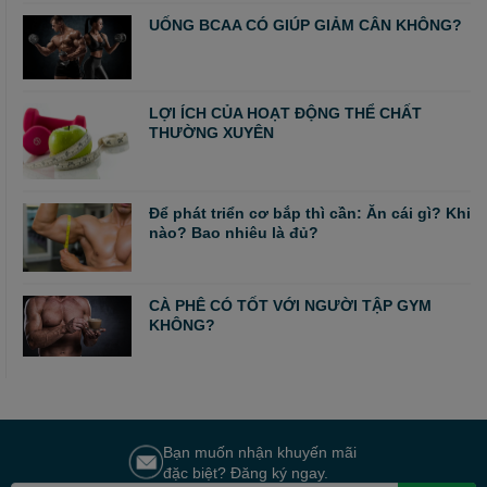
UỐNG BCAA CÓ GIÚP GIẢM CÂN KHÔNG?
LỢI ÍCH CỦA HOẠT ĐỘNG THỂ CHẤT
THƯỜNG XUYÊN
Để phát triển cơ bắp thì cần: Ăn cái gì? Khi
nào? Bao nhiêu là đủ?
CÀ PHÊ CÓ TỐT VỚI NGƯỜI TẬP GYM
KHÔNG?
Bạn muốn nhận khuyến mãi
đặc biệt? Đăng ký ngay.