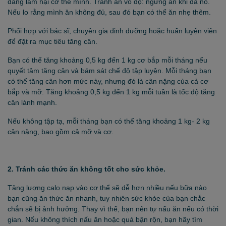
đang làm hại cơ thể mình. Tránh ăn vô độ: ngừng ăn khi đã no.
Nếu lo rằng mình ăn không đủ, sau đó bạn có thể ăn nhẹ thêm.
Phối hợp với bác sĩ, chuyên gia dinh dưỡng hoặc huấn luyện viên
để đặt ra mục tiêu tăng cân.
Bạn có thể tăng khoảng 0,5 kg đến 1 kg cơ bắp mỗi tháng nếu
quyết tâm tăng cân và bám sát chế độ tập luyện. Mỗi tháng bạn
có thể tăng cân hơn mức này, nhưng đó là cân nặng của cả cơ
bắp và mỡ. Tăng khoảng 0,5 kg đến 1 kg mỗi tuần là tốc độ tăng
cân lành mạnh.
Nếu không tập tạ, mỗi tháng bạn có thể tăng khoảng 1 kg- 2 kg
cân nặng, bao gồm cả mỡ và cơ.
2. Tránh các thức ăn không tốt cho sức khỏe.
Tăng lượng calo nạp vào cơ thể sẽ dễ hơn nhiều nếu bữa nào
bạn cũng ăn thức ăn nhanh, tuy nhiên sức khỏe của bạn chắc
chắn sẽ bị ảnh hưởng. Thay vì thế, bạn nên tự nấu ăn nếu có thời
gian. Nếu không thích nấu ăn hoặc quá bận rộn, bạn hãy tìm