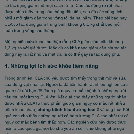
có tác dụng giảm mỡ một cách từ từ. Các tác động rõ rệt nhất
được nhìn thấy trong sáu tháng đầu tiên, sau đó các vùng tích
nhiều mỡ giảm dần trong vòng tối đa hai năm. Theo bài báo này,
CLA có tác dụng giảm trung bình khoảng 0,1 kg chất béo mỗi
tuần trong vòng sáu tháng.
Một nghiên cứu khác thu thập rằng CLA giúp giảm cân khoảng
1,3 kg so với giả dược. Mặc dù có khả năng giảm cân nhưng tác
dụng này là rất nhỏ và mặt trái là có thể gây ra tác dụng phụ.
4. Những lợi ích sức khỏe tiềm năng
Trong tự nhiên, CLA chủ yếu được tìm thấy trong thịt mỡ và sữa
của động vật nhai lại. Người ta đã tiến hành rất nhiều nghiên cứu
quan sát dài hạn để đánh giá nguy cơ mắc bệnh ở những người
tiêu thụ một lượng CLA lớn. Kết quả cho thấy những người nhận
được nhiều CLA từ thực phẩm giúp giảm nguy cơ mắc rất nhiều
bệnh khác nhau,
phòng bệnh tiểu đường loại 2
và ung thư. Kết
quả còn cho thấy những người có hàm lượng CLA cao nhất thì có
nguy cơ mắc bệnh tim thấp hơn. Các nghiên cứu này được thực
hiện ở các quốc gia nơi bò chủ yếu ăn cỏ - chứ không phải ngũ