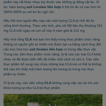
phẩm này rất khác nhau tùy thuộc vào những gì động vật ăn. Ví
dụ: hàm lượng
axit Linoleic liên hợp
ở thịt bò ăn cỏ cao hơn từ
300%-500% so với bò ăn ngũ cốc.
Hầu hết mọi người đều nạp vào một lượng CLA từ chế độ ăn
uống bình thường. Theo ước tính, phụ nữ Mỹ tiêu thụ khoảng 151
mg CLA mỗi ngày và con số này ở nam giới là 212 mg.
Hãy nhớ rằng
CLA
mà bạn tìm thấy trong thực phẩm chức năng
không có nguồn gốc tự nhiên mà được tạo ra bằng cách thay đổi
cấu trúc hóa học
axit linoleic liên hợp
có trong dầu thực vật.
Trong các viên thực phẩm chức năng, tỷ lệ của các loại CLA khác
nhau và đã được biến đổi rất nhiều một cách có chủ ý. Các viên
thực phẩm bổ sung này chứa những loại CLA mà có thể ta không
thể nào tìm thấy một hàm lượng lớn tương tự trong các thực
phẩm tự nhiên.
Vì lý do này, các viên uống
CLA
không cung cấp các lợi ích sức
khỏe tương tự như CLA từ thực phẩm.