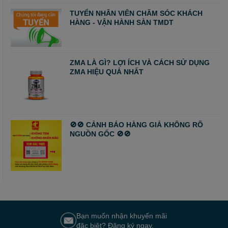
TUYỂN NHÂN VIÊN CHĂM SÓC KHÁCH
HÀNG - VẬN HÀNH SÀN TMDT
ZMA LÀ GÌ? LỢI ÍCH VÀ CÁCH SỬ DỤNG
ZMA HIỆU QUẢ NHẤT
🚫🚫 CẢNH BÁO HÀNG GIẢ KHÔNG RÕ
NGUỒN GỐC 🚫🚫
Bạn muốn nhận khuyến mãi
đặc biệt? Đăng ký ngay.