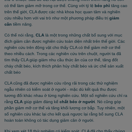
có thể làm giảm mỡ trong cơ thể. Cùng với tỷ lệ
béo phì
tăng cao
trên thế giới, CLA được các nhà khoa học quan tâm và nghiên
cứu nhiều hơn với vai trò như một phương pháp điều trị
giảm
cân
tiềm năng.
Có thể nói rằng,
CLA
là một trong những chất bổ sung với mục
đích giảm cân được nghiên cứu toàn diện nhất trên thế giới. Các
nghiên cứu trên động vật cho thấy CLA có thể giảm mỡ cơ thể
theo nhiều cách. Trong các nghiên cứu trên chuột, người ta đã
tìm thấy CLA giúp giảm nhu cầu thức ăn của cơ thể, tăng đốt
cháy chất béo, kích thích phân hủy chất béo và ức chế sản xuất
chất béo
CLA cũng đã được nghiên cứu rộng rãi trong các thử nghiệm
ngẫu nhiên có kiểm soát ở người - mặc dù kết quả thu được
tương đối khác nhau ở từng nghiên cứu. Một số nghiên cứu chỉ ra
rằng
CLA
giúp giảm đáng kể
chất béo ở người
.
Nó cũng góp
phần giảm mỡ cơ thể và tăng khối lượng cơ bắp. Tuy nhiên, một
số nghiên cứu khác lại cho kết quả ngược lại rằng bổ sung CLA
hoàn toàn không có tác dụng giảm cân ở người.
Khi xem xét 18 thử nghiệm có kiểm soát, CLA đã cho thấy chúng