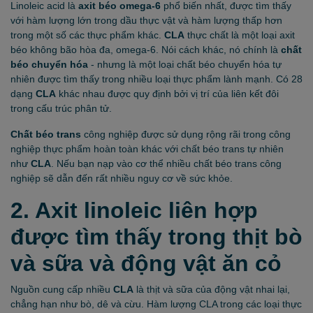
Linoleic acid là
axit béo omega-6
phổ biến nhất, được tìm thấy
với hàm lượng lớn trong dầu thực vật và hàm lượng thấp hơn
trong một số các thực phẩm khác.
CLA
thực chất là một loại axit
béo không bão hòa đa, omega-6. Nói cách khác, nó chính là
chất
béo chuyển hóa
- nhưng là một loại chất béo chuyển hóa tự
nhiên được tìm thấy trong nhiều loại thực phẩm lành mạnh. Có 28
dạng
CLA
khác nhau được quy định bởi vị trí của liên kết đôi
trong cấu trúc phân tử.
Chất béo trans
công nghiệp được sử dụng rộng rãi trong công
nghiệp thực phẩm hoàn toàn khác với chất béo trans tự nhiên
như
CLA
. Nếu bạn nạp vào cơ thể nhiều chất béo trans công
nghiệp sẽ dẫn đến rất nhiều nguy cơ về sức khỏe.
2. Axit linoleic liên hợp
được tìm thấy trong thịt bò
và sữa và động vật ăn cỏ
Nguồn cung cấp nhiều
CLA
là thịt và sữa của động vật nhai lại,
chẳng hạn như bò, dê và cừu. Hàm lượng CLA trong các loại thực