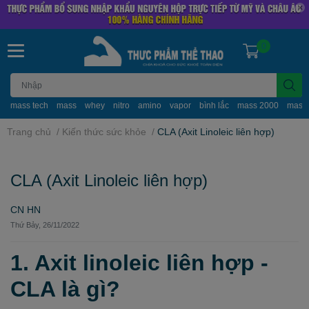
0
mass tech
mass
whey
nitro
amino
vapor
bình lắc
mass 2000
mass
Trang chủ
/
Kiến thức sức khỏe
/
CLA (Axit Linoleic liên hợp)
CLA (Axit Linoleic liên hợp)
CN HN
Thứ Bảy, 26/11/2022
1. Axit linoleic liên hợp -
CLA là gì?