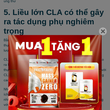
ung thư
5. Liều lớn CLA có thể gây
ra tác dụng phụ nghiêm
trọng
Bằng chứng cho thấy tiêu thụ một lượng nhỏ
CLA
tự nhiên từ
thực phẩm thì có lợi cho sức khỏe. Tuy nhiên tiêu thụ một hàm
lượng lớn thì lại phản tác dụng.
CLA trong các chất bổ sung như thực phẩm chức năng được tạo
ra bằng cách thay đổi cấu trúc hóa học của axit linoleic từ dầu
thực vật. Các
axit linoleic liên hợp
này thường có dạng khác với
CLA được tìm thấy tự nhiên trong thực phẩm. Liều bổ sung cũng
cao hơn nhiều so với lượng lấy ra từ sữa hoặc thịt.
Như thường lệ, một số phân tử và chất dinh dưỡng mang lại lợi
ích cho sức khoẻ chỉ khi chúng được lấy từ các thực phẩm tự
nhiên với hàm lượng nhỏ - nhưng chúng trở nên có hại khi dùng
với liều lượng lớn.