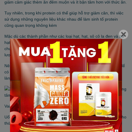
giảm cảm giác thèm ăn đêm muộn và ít bận tâm hơn với thức ăn.
Tuy nhiên, trong khi protein có thể giúp hỗ trợ giảm cân, thì việc
sử dụng những nguyên liệu khác nhau để làm sinh tố protein
cũng quan trọng không kém
Mặc dù các thành phần như các loại hạt, hạt, sô cô la đen và bơ
hạt có thể tốt cho sức khỏe và bổ dưỡng, nhưng chúng cũng
chưa rất nhiều calo và có thể gây tăng cân nếu tiêu thụ với số
lượng lớn.
Nên hãy chọn lọc những nguyên liệu dùng làm sinh tố protein để
có thể giúp bạn giữ lượng calo được cân bằng và biến protein
lành mạnh của bạn thành một món ăn có hàm lượng calo cao
Vai trò đối với thể chất
Uống protein lắc đầu tiên vào buổi sáng có thể đặc biệt có lợi cho
thói quen tập luyện của bạn.