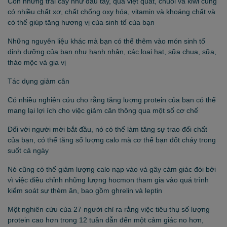
Còn những trái cây như dâu tây, quả việt quất, chuối và kiwi cũng
có nhiều chất xơ, chất chống oxy hóa, vitamin và khoáng chất và
có thể giúp tăng hương vị của sinh tố của bạn
Những nguyên liệu khác mà bạn có thể thêm vào món sinh tố
dinh dưỡng của bạn như hạnh nhân, các loại hạt, sữa chua, sữa,
thảo mộc và gia vị
Tác dụng giảm cân
Có nhiều nghiên cứu cho rằng tăng lượng protein của bạn có thể
mang lại lợi ích cho việc giảm cân thông qua một số cơ chế
Đối với người mới bắt đầu, nó có thể làm tăng sự trao đổi chất
của bạn, có thể tăng số lượng calo mà cơ thể bạn đốt cháy trong
suốt cả ngày
Nó cũng có thể giảm lượng calo nạp vào và gây cảm giác đói bởi
vì việc điều chỉnh những lượng hocmon tham gia vào quá trình
kiểm soát sự thèm ăn, bao gồm ghrelin và leptin
Một nghiên cứu của 27 người chỉ ra rằng việc tiêu thụ số lượng
protein cao hơn trong 12 tuần dẫn đến một cảm giác no hơn,