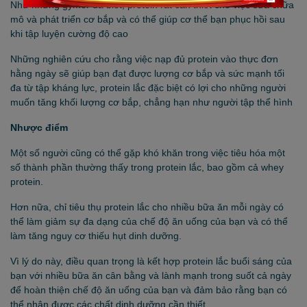
Như những gymer đã biết, protein rất cần thiết cho việc sửa chữa
mô và phát triển cơ bắp và có thể giúp cơ thể bạn phục hồi sau
khi tập luyện cường độ cao
Những nghiên cứu cho rằng việc nạp đủ protein vào thực đơn
hằng ngày sẽ giúp bạn đạt được lượng cơ bắp và sức mạnh tối
đa từ tập kháng lực, protein lắc đặc biệt có lợi cho những người
muốn tăng khối lượng cơ bắp, chẳng hạn như người tập thể hình
Nhược điểm
Một số người cũng có thể gặp khó khăn trong việc tiêu hóa một
số thành phần thường thấy trong protein lắc, bao gồm cả whey
protein.
Hơn nữa, chỉ tiêu thụ protein lắc cho nhiều bữa ăn mỗi ngày có
thể làm giảm sự đa dạng của chế độ ăn uống của bạn và có thể
làm tăng nguy cơ thiếu hụt dinh dưỡng.
Vì lý do này, điều quan trọng là kết hợp protein lắc buổi sáng của
bạn với nhiều bữa ăn cân bằng và lành mạnh trong suốt cả ngày
để hoàn thiện chế độ ăn uống của bạn và đảm bảo rằng bạn có
thể nhận được các chất dinh dưỡng cần thiết.