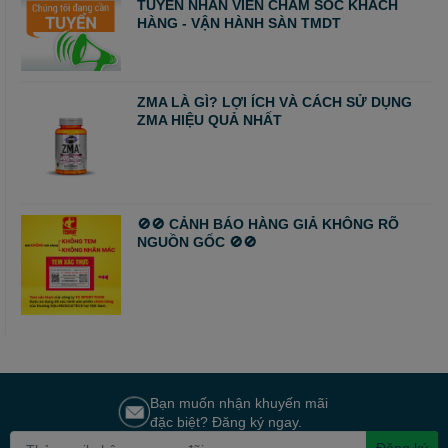
TUYỂN NHÂN VIÊN CHĂM SÓC KHÁCH
HÀNG - VẬN HÀNH SÀN TMDT
ZMA LÀ GÌ? LỢI ÍCH VÀ CÁCH SỬ DỤNG
ZMA HIỆU QUẢ NHẤT
🚫🚫 CẢNH BÁO HÀNG GIẢ KHÔNG RÕ
NGUỒN GỐC 🚫🚫
Bạn muốn nhận khuyến mãi
đặc biệt? Đăng ký ngay.
Đăng ký