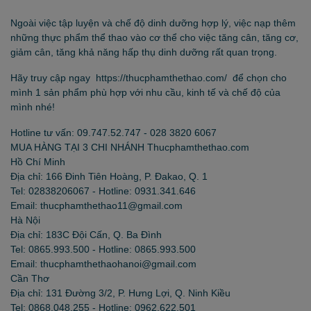
Ngoài việc tập luyện và chế độ dinh dưỡng hợp lý, việc nạp thêm
những thực phẩm thể thao vào cơ thể cho việc tăng cân, tăng cơ,
giảm cân, tăng khả năng hấp thụ dinh dưỡng rất quan trọng.
Hãy truy cập ngay https://thucphamthethao.com/ để chọn cho
mình 1 sản phẩm phù hợp với nhu cầu, kinh tế và chế độ của
mình nhé!
Hotline tư vấn: 09.747.52.747 - 028 3820 6067
MUA HÀNG TẠI 3 CHI NHÁNH Thucphamthethao.com
Hồ Chí Minh
Địa chỉ: 166 Đinh Tiên Hoàng, P. Đakao, Q. 1
Tel: 02838206067 - Hotline: 0931.341.646
Email: thucphamthethao11@gmail.com
Hà Nội
Địa chỉ: 183C Đội Cấn, Q. Ba Đình
Tel: 0865.993.500 - Hotline: 0865.993.500
Email: thucphamthethaohanoi@gmail.com
Cần Thơ
Địa chỉ: 131 Đường 3/2, P. Hưng Lợi, Q. Ninh Kiều
Tel: 0868.048.255 - Hotline: 0962.622.501