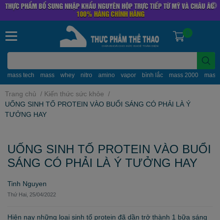
0
mass tech
mass
whey
nitro
amino
vapor
bình lắc
mass 2000
mass
Trang chủ
/
Kiến thức sức khỏe
/
UỐNG SINH TỐ PROTEIN VÀO BUỔI SÁNG CÓ PHẢI LÀ Ý
TƯỞNG HAY
UỐNG SINH TỐ PROTEIN VÀO BUỔI
SÁNG CÓ PHẢI LÀ Ý TƯỞNG HAY
Tinh Nguyen
Thứ Hai, 25/04/2022
Hiện nay những loại sinh tố protein đã dần trở thành 1 bữa sáng