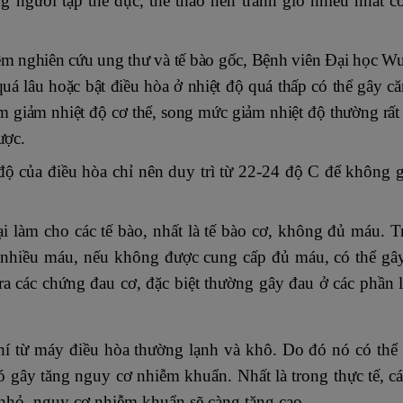
g người tập thể dục, thể thao nên tránh gió nhiều nhất c
 nghiên cứu ung thư và tế bào gốc, Bệnh viên Đại học Wu
uá lâu hoặc bật điều hòa ở nhiệt độ quá thấp có thể gây c
àm giảm nhiệt độ cơ thể, song mức giảm nhiệt độ thường rất
ược.
độ của điều hòa chỉ nên duy trì từ 22-24 độ C để không 
ại làm cho các tế bào, nhất là tế bào cơ, không đủ máu. 
n nhiều máu, nếu không được cung cấp đủ máu, có thể gây
ra các chứng đau cơ, đặc biệt thường gây đau ở các phần 
hí từ máy điều hòa thường lạnh và khô. Do đó nó có thể
ó gây tăng nguy cơ nhiễm khuẩn. Nhất là trong thực tế, c
 nhỏ, nguy cơ nhiễm khuẩn sẽ càng tăng cao.