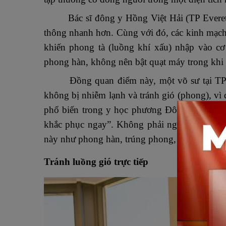
Bác sĩ đông y Hồng Việt Hải (TP Everet
thông nhanh hơn. Cùng với đó, các kinh mạch,
khiến phong tà (luồng khí xấu) nhập vào cơ
phong hàn, không nên bật quạt máy trong khi t
Đồng quan điểm này, một võ sư tại TP.HCM
không bị nhiễm lạnh và tránh gió (phong), vì 
phổ biến trong y học phương Đông là “nóng 
khắc phục ngay”. Không phải ngẫu nhiên tron
này như phong hàn, trúng phong, phong san
Tránh luồng gió trực tiếp