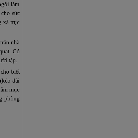
ngồi làm
 cho sức
 xả trực
trần nhà
quạt. Có
ười tập.
cho biết
(kéo dài
nhằm mục
ng phòng