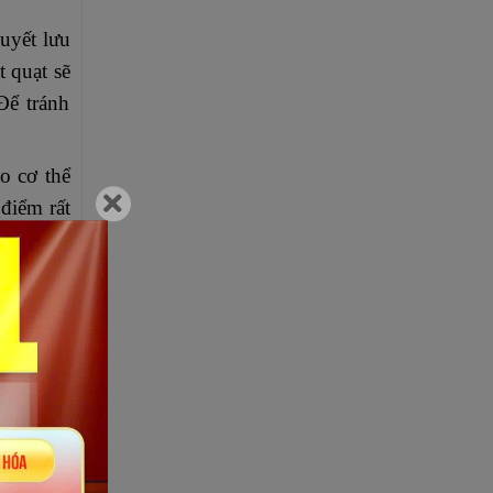
uyết lưu
 quạt sẽ
Để tránh
o cơ thể
 điểm rất
cần phải
 “phong”