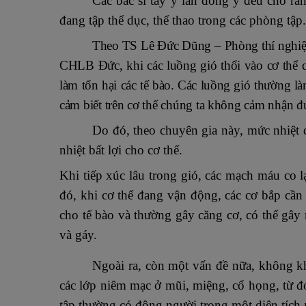
Các bác sĩ tây y lẫn đông y đều cho rằn
đang tập thể dục, thể thao trong các phòng tập.
Theo TS Lê Đức Dũng – Phòng thí nghiệm
CHLB Đức, khi các luồng gió thổi vào cơ thể q
làm tổn hại các tế bào. Các luồng gió thường l
cảm biết trên cơ thể chúng ta không cảm nhận đ
Do đó, theo chuyên gia này, mức nhiệt 
nhiệt bất lợi cho cơ thể.
Khi tiếp xúc lâu trong gió, các mạch máu co l
đó, khi cơ thể đang vận động, các cơ bắp cầ
cho tế bào và thường gây căng cơ, có thể gây 
và gáy.
Ngoài ra, còn một vấn đề nữa, không k
các lớp niêm mạc ở mũi, miệng, cổ họng, từ đ
tập thường có đông người trong một diện tích