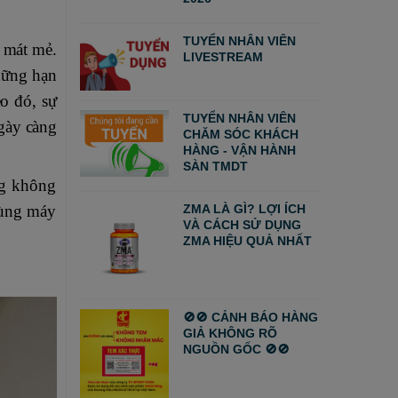
TUYỂN NHÂN VIÊN
h mát mẻ.
LIVESTREAM
hững hạn
eo đó, sự
TUYỂN NHÂN VIÊN
ngày càng
CHĂM SÓC KHÁCH
HÀNG - VẬN HÀNH
SÀN TMDT
ng không
ZMA LÀ GÌ? LỢI ÍCH
dùng máy
VÀ CÁCH SỬ DỤNG
ZMA HIỆU QUẢ NHẤT
🚫🚫 CẢNH BÁO HÀNG
GIẢ KHÔNG RÕ
NGUỒN GỐC 🚫🚫