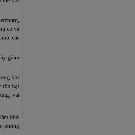
ó thể khi
erzburg,
ăng cơ và
 nhỏ, các
gây giảm
Trong khi
 tổn hại
lưng, vai
 làm khô
ác phòng