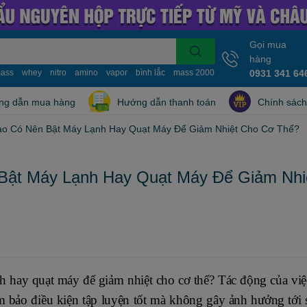
Gọi mua
hàng
ass
whey
nitro
amino
vapor
bình lắc
mass 2000
mass 10kg
0931 341 64
nitro whe
ng dẫn mua hàng
Hướng dẫn thanh toán
Chính sách
ao Có Nên Bật Máy Lạnh Hay Quạt Máy Để Giảm Nhiệt Cho Cơ Thể?
Bật Máy Lạnh Hay Quạt Máy Để Giảm Nhi
nh hay quạt máy để giảm nhiệt cho cơ thể? Tác động của việ
m bảo điều kiện tập luyện tốt mà không gây ảnh hưởng tới