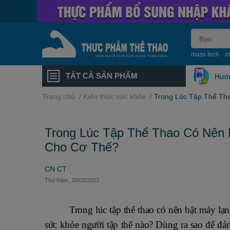
mass tech
m
TẤT CẢ SẢN PHẨM
Hướ
Trang chủ
/
Kiến thức sức khỏe
/
Trong Lúc Tập Thể Th
Trong Lúc Tập Thể Thao Có Nên 
Cho Cơ Thể?
CN CT
Thứ Năm, 30/03/2023
Trong lúc tập thể thao có nên bật máy lạ
sức khỏe người tập thế nào? Dùng ra sao để đả