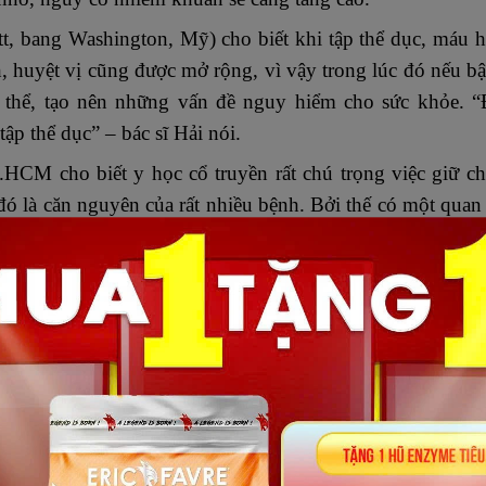
t, bang Washington, Mỹ) cho biết khi tập thể dục, máu h
 huyệt vị cũng được mở rộng, vì vậy trong lúc đó nếu bật
 thể, tạo nên những vấn đề nguy hiểm cho sức khỏe. “
ập thể dục” – bác sĩ Hải nói.
 cho biết y học cổ truyền rất chú trọng việc giữ ch
đó là căn nguyên của rất nhiều bệnh. Bởi thế có một quan
một chút thì nên gắng chịu đựng, nhưng lạnh một chút 
g thuật ngữ đông y có rất nhiều loại bệnh gắn với chữ
g, phong thấp…