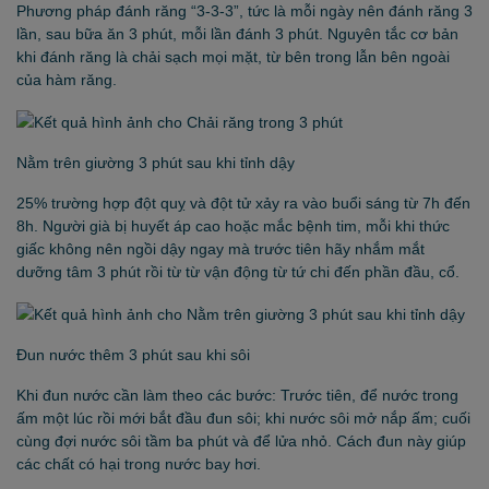
Phương pháp đánh răng “3-3-3”, tức là mỗi ngày nên đánh răng 3
lần, sau bữa ăn 3 phút, mỗi lần đánh 3 phút. Nguyên tắc cơ bản
khi đánh răng là chải sạch mọi mặt, từ bên trong lẫn bên ngoài
của hàm răng.
Nằm trên giường 3 phút sau khi tỉnh dậy
25% trường hợp đột quỵ và đột tử xảy ra vào buổi sáng từ 7h đến
8h. Người già bị huyết áp cao hoặc mắc bệnh tim, mỗi khi thức
giấc không nên ngồi dậy ngay mà trước tiên hãy nhắm mắt
dưỡng tâm 3 phút rồi từ từ vận động từ tứ chi đến phần đầu, cổ.
Đun nước thêm 3 phút sau khi sôi
Khi đun nước cần làm theo các bước: Trước tiên, để nước trong
ấm một lúc rồi mới bắt đầu đun sôi; khi nước sôi mở nắp ấm; cuối
cùng đợi nước sôi tầm ba phút và để lửa nhỏ. Cách đun này giúp
các chất có hại trong nước bay hơi.