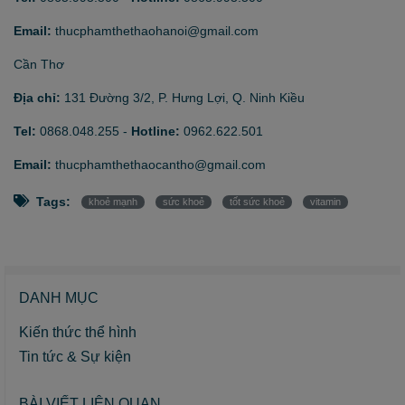
Email:
thucphamthethaohanoi@gmail.com
Cần Thơ
Địa chỉ:
131 Đường 3/2, P. Hưng Lợi, Q. Ninh Kiều
Tel:
0868.048.255
-
Hotline:
0962.622.501
Email:
thucphamthethaocantho@gmail.com
Tags:
khoẻ mạnh
sức khoẻ
tốt sức khoẻ
vitamin
DANH MỤC
Kiến thức thể hình
Tin tức & Sự kiện
BÀI VIẾT LIÊN QUAN