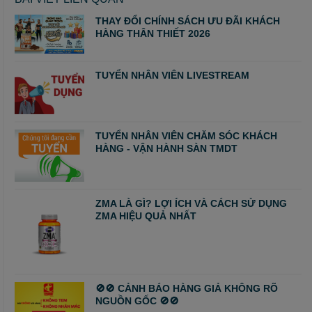
THAY ĐỔI CHÍNH SÁCH ƯU ĐÃI KHÁCH
HÀNG THÂN THIẾT 2026
TUYỂN NHÂN VIÊN LIVESTREAM
TUYỂN NHÂN VIÊN CHĂM SÓC KHÁCH
HÀNG - VẬN HÀNH SÀN TMDT
ZMA LÀ GÌ? LỢI ÍCH VÀ CÁCH SỬ DỤNG
ZMA HIỆU QUẢ NHẤT
🚫🚫 CẢNH BÁO HÀNG GIẢ KHÔNG RÕ
NGUỒN GỐC 🚫🚫