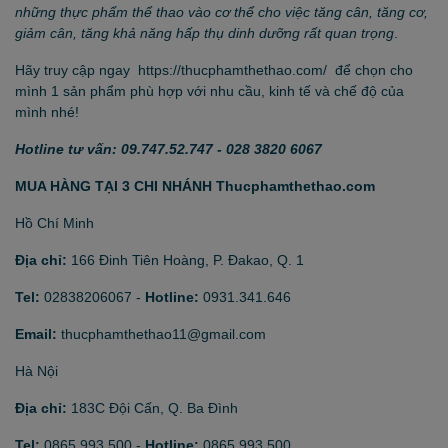
những thực phẩm thể thao vào cơ thể cho việc
tăng cân, tăng cơ,
giảm cân, tăng khả năng hấp thụ dinh dưỡng
rất quan trọng
.
Hãy truy cập ngay
https://thucphamthethao.com/
để chọn cho
mình 1 sản phẩm phù hợp với nhu cầu, kinh tế và chế độ của
mình nhé!
Hotline tư vấn: 09.747.52.747 - 028 3820 6067
MUA HÀNG TẠI 3 CHI NHÁNH Thucphamthethao.com
Hồ Chí Minh
Địa chỉ:
166 Đinh Tiên Hoàng, P. Đakao, Q. 1
Tel:
02838206067
-
Hotline:
0931.341.646
Email:
thucphamthethao11@gmail.com
Hà Nội
Địa chỉ:
183C Đội Cấn, Q. Ba Đình
Tel:
0865.993.500
-
Hotline:
0865.993.500