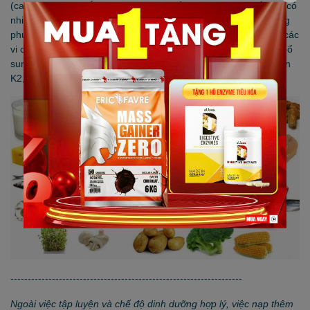
(canxi, photpho, sắt, kẽm, iod, selen, đồng...). Những chất này có
nhiều trong các thức ăn nguồn gốc động vật, thực vật rất phong
phú và đa dạng của Việt Nam​. Nếu cảm thấy cơ thể không đủ các
vi chất dinh dưỡng thì hãy để Prozis giúp bạn 1 tay trong việc bổ
sung các vi chất dinh dưỡng như
Vitamin C
,
Vitamin D3
,
Vitamin
K2
,
Sắt
,
Vitamin E
,
-------------------------------------------------------------------
Ngoài việc tập luyện và chế độ dinh dưỡng hợp lý, việc nạp thêm