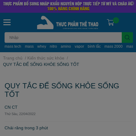
0
mass tech
mass
whey
nitro
amino
vapor
bình lắc
mass 2000
mass
Trang chủ
/
Kiến thức sức khỏe
/
QUY TẮC ĐỂ SỐNG KHỎE SỐNG TỐT
QUY TẮC ĐỂ SỐNG KHỎE SỐNG
TỐT
CN CT
Thứ Sáu, 22/04/2022
Chải răng trong 3 phút