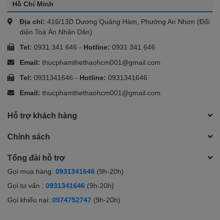
Hồ Chí Minh
Địa chỉ:
416/13D Dương Quảng Hàm, Phường An Nhơn (Đối
diện Toà Án Nhân Dân)
Tel:
0931 341 646
-
Hotline:
0931 341 646
Email:
thucphamthethaohcm001@gmail.com
Tel:
0931341646
-
Hotline:
0931341646
Email:
thucphamthethaohcm001@gmail.com
Hỗ trợ khách hàng
Chính sách
Tổng đài hỗ trợ
Gọi mua hàng:
0931341646
(9h-20h)
Gọi tư vấn :
0931341646
(9h-20h)
Gọi khiếu nại:
0974752747
(9h-20h)