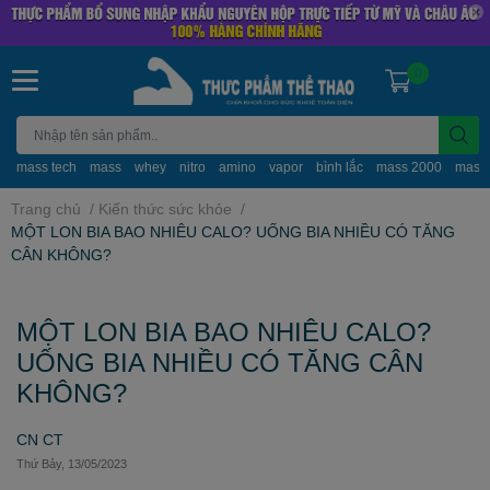
0
mass tech
mass
whey
nitro
amino
vapor
bình lắc
mass 2000
mass
Trang chủ
/
Kiến thức sức khỏe
/
MỘT LON BIA BAO NHIÊU CALO? UỐNG BIA NHIỀU CÓ TĂNG
CÂN KHÔNG?
MỘT LON BIA BAO NHIÊU CALO?
UỐNG BIA NHIỀU CÓ TĂNG CÂN
KHÔNG?
CN CT
Thứ Bảy, 13/05/2023