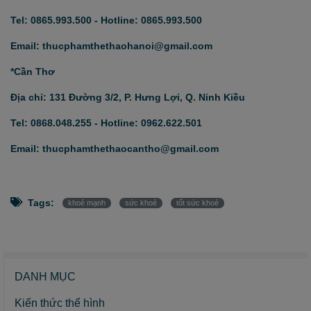
Tel: 0865.993.500 - Hotline: 0865.993.500
Email: thucphamthethaohanoi@gmail.com
*Cần Thơ
Địa chỉ: 131 Đường 3/2, P. Hưng Lợi, Q. Ninh Kiều
Tel: 0868.048.255 - Hotline: 0962.622.501
Email: thucphamthethaocantho@gmail.com
Tags:
khoẻ mạnh
sức khoẻ
tốt sức khoẻ
DANH MỤC
Kiến thức thể hình