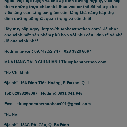
Ngoài việc tập luyện và chế độ dinh dưỡng hợp lý, việc nạp
thêm những thực phẩm thể thao vào cơ thể để hỗ trợ cho
việc tăng cân, tăng cơ, giảm cân, tăng khả năng hấp thụ
dinh dưỡng cũng rất quan trọng và cần thiết
Hãy truy cập ngay https://thucphamthethao.com/ để chọn
cho mình một sản phẩm phù hợp với nhu cầu, kinh tế và chế
độ của mình nhé!
Hotline tư vấn: 09.747.52.747 - 028 3820 6067
MUA HÀNG TẠI 3 CHI NHÁNH Thucphamthethao.com
*Hồ Chí Minh
Địa chỉ: 166 Đinh Tiên Hoàng, P. Đakao, Q. 1
Tel: 02838206067 - Hotline: 0931.341.646
Email: thucphamthethaohcm001@gmail.com
*Hà Nội
Địa chỉ: 183C Đội Cấn, Q. Ba Đình