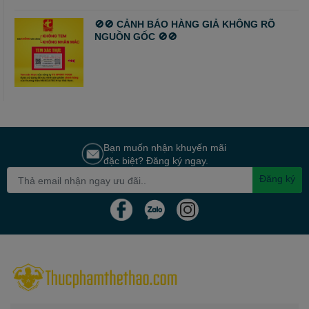
🚫🚫 CẢNH BÁO HÀNG GIẢ KHÔNG RÕ
NGUỒN GỐC 🚫🚫
Bạn muốn nhận khuyến mãi
đặc biệt? Đăng ký ngay.
Đăng ký