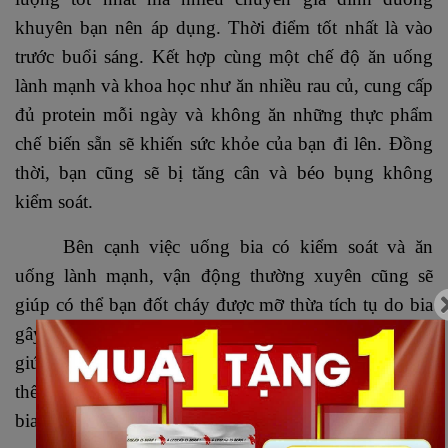
khuyên bạn nên áp dụng. Thời điểm tốt nhất là vào
trước buổi sáng. Kết hợp cùng một chế độ ăn uống
lành mạnh và khoa học như ăn nhiều rau củ, cung cấp
đủ protein mỗi ngày và không ăn những thực phẩm
chế biến sẵn sẽ khiến sức khỏe của bạn đi lên. Đồng
thời, bạn cũng sẽ bị tăng cân và béo bụng không
kiểm soát.
Bên cạnh việc uống bia có kiểm soát và ăn
uống lành mạnh, vận động thường xuyên cũng sẽ
giúp có thể bạn đốt cháy được mỡ thừa tích tụ do bia
gây nên. Tập thể dục mỗi ngày vào sáng hoặc tối sẽ
giúp tăng cường được cơ bắp, nâng cao sức khỏe tổng
thể và ngăn chặn được những căn bệnh nguy hiểm do
bia gây nên.