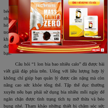
Một mẹo khác giúp cho bạn uống bia không bị
béo đó chính là hãy uống chậm rãi. Đừng uống quá
nhanh vì cơ thể bạn cần thời gian để có thể chuyển
hóa chúng. 1 lon bia sẽ được gan chuyển hóa ít nhất
trong 1 giờ đồng hồ, uống nhanh và uống nhiều sẽ
khiến gan làm việc không kịp, chất béo sẽ không
được đốt cháy và chúng sẽ tồn đọng lại ở bụng của
bạn.
Câu hỏi “1 lon bia bao nhiêu calo” đã được bài
viết giải đáp phía trên. Uống với liều lượng hợp lý
không chỉ giúp bạn quản lý được cân nặng mà còn
nâng cao sức khỏe tổng thể. Tập thể dục thường
xuyên nếu bạn phải sử dụng bia nhiều mỗi ngày để
ngăn chặn được tình trạng tích tụ mỡ thừa và béo
bụng nhé. Tham khảo những thiết bị chăm sóc sức