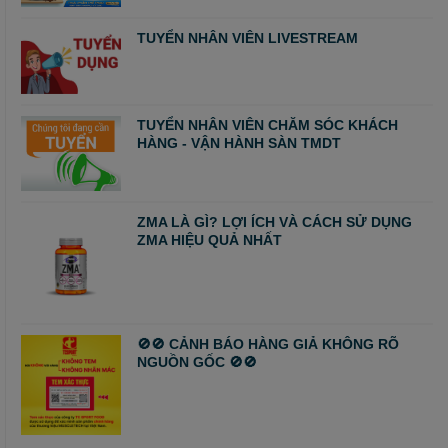
TUYỂN NHÂN VIÊN LIVESTREAM
TUYỂN NHÂN VIÊN CHĂM SÓC KHÁCH
HÀNG - VẬN HÀNH SÀN TMDT
ZMA LÀ GÌ? LỢI ÍCH VÀ CÁCH SỬ DỤNG
ZMA HIỆU QUẢ NHẤT
🚫🚫 CẢNH BÁO HÀNG GIẢ KHÔNG RÕ
NGUỒN GỐC 🚫🚫