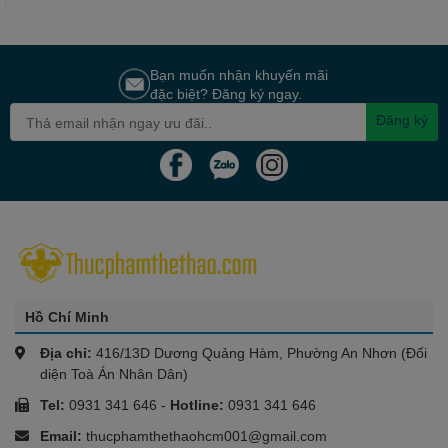
Bạn muốn nhận khuyến mãi
đặc biệt? Đăng ký ngay.
Đăng ký
Hồ Chí Minh
Địa chỉ:
416/13D Dương Quảng Hàm, Phường An Nhơn (Đối
diện Toà Án Nhân Dân)
Tel:
0931 341 646
-
Hotline:
0931 341 646
Email:
thucphamthethaohcm001@gmail.com