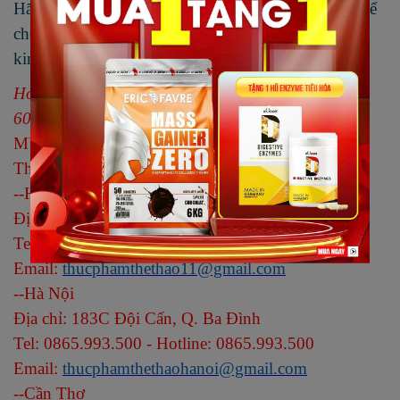
Hãy truy cập ngay
https://thucphamthethao.com/
để
chọn cho mình 1 sản phẩm phù hợp với nhu cầu,
kinh tế và chế độ của mình nhé!
Hotline tư vấn miễn phí: 09.747.52.747 - 028 3820
6067
MUA HÀNG TẠI 3 CHI NHÁNH
Thucphamthethao.com
--
Hồ Chí Minh
Địa chỉ: 166 Đinh Tiên Hoàng, P. Đakao, Q. 1
Tel: 02838206067 - Hotline: 0931.341.646
Email:
thucphamthethao11@gmail.com
--
Hà Nội
Địa chỉ: 183C Đội Cấn, Q. Ba Đình
Tel: 0865.993.500 - Hotline: 0865.993.500
Email:
thucphamthethaohanoi@gmail.com
--
Cần Thơ