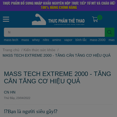
0
mass tech
mass
whey
nitro
amino
vapor
bình lắc
mass 2000
mass
Trang chủ
/
Kiến thức sức khỏe
/
MASS TECH EXTREME 2000 - TĂNG CÂN TĂNG CƠ HIỆU QUẢ
MASS TECH EXTREME 2000 - TĂNG
CÂN TĂNG CƠ HIỆU QUẢ
CN HN
Thứ Bảy, 23/04/2022
⁉️Bạn là người siêu gầy⁉️