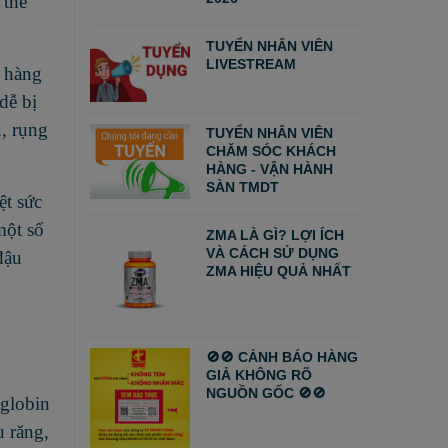
 thể
TUYỂN NHÂN VIÊN
LIVESTREAM
t hàng
dễ bị
u, rụng
TUYỂN NHÂN VIÊN
CHĂM SÓC KHÁCH
HÀNG - VẬN HÀNH
SÀN TMDT
ệt sức
một số
ZMA LÀ GÌ? LỢI ÍCH
VÀ CÁCH SỬ DỤNG
đậu
ZMA HIỆU QUẢ NHẤT
🚫🚫 CẢNH BÁO HÀNG
GIẢ KHÔNG RÕ
NGUỒN GỐC 🚫🚫
globin
u răng,