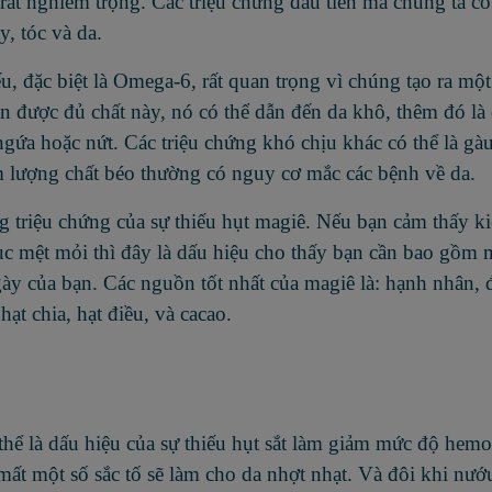
rất nghiêm trọng. Các triệu chứng đầu tiên mà chúng ta có
, tóc và da.
u, đặc biệt là Omega-6, rất quan trọng vì chúng tạo ra mộ
 được đủ chất này, nó có thể dẫn đến da khô, thêm đó là 
ngứa hoặc nứt. Các triệu chứng khó chịu khác có thể là gà
 lượng chất béo thường có nguy cơ mắc các bệnh về da.
iệu chứng của sự thiếu hụt magiê. Nếu bạn cảm thấy ki
tục mệt mỏi thì đây là dấu hiệu cho thấy bạn cần bao gồm 
ày của bạn. Các nguồn tốt nhất của magiê là: hạnh nhân, 
ạt chia, hạt điều, và cacao.
 là dấu hiệu của sự thiếu hụt sắt làm giảm mức độ hemo
mất một số sắc tố sẽ làm cho da nhợt nhạt. Và đôi khi nướ