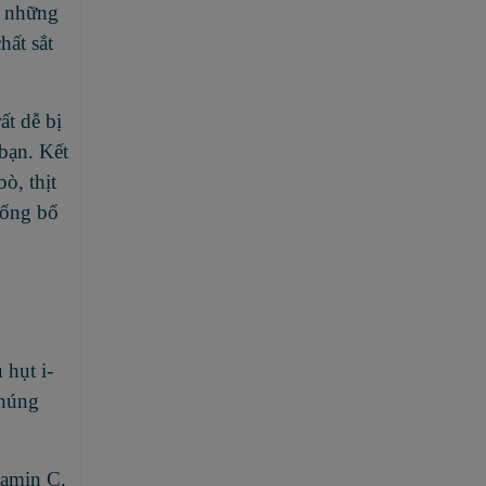
, những
hất sắt
.
ất dễ bị
bạn. Kết
ò, thịt
uống bổ
 hụt i-
chúng
tamin C.