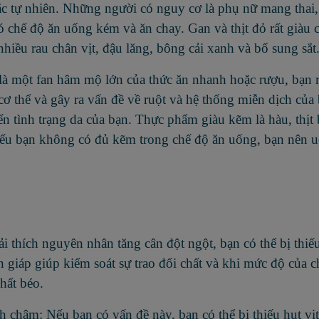
ắc tự nhiên. Những người có nguy cơ là phụ nữ mang thai
hế độ ăn uống kém và ăn chay. Gan và thịt đỏ rất giàu c
iều rau chân vịt, đậu lăng, bông cải xanh và bổ sung sắt
à một fan hâm mộ lớn của thức ăn nhanh hoặc rượu, bạn r
 thể và gây ra vấn đề về ruột và hệ thống miễn dịch của 
n tình trạng da của bạn. Thực phẩm giàu kẽm là hàu, thịt b
.. Nếu bạn không có đủ kẽm trong chế độ ăn uống, bạn nên 
 thích nguyên nhân tăng cân đột ngột, bạn có thể bị thiếu
n giáp giúp kiểm soát sự trao đổi chất và khi mức độ của 
chất béo.
 chậm: Nếu bạn có vấn đề này, bạn có thể bị thiếu hụt vi