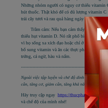
Những nhóm người có nguy cơ thiếu vitamin C
hút thuốc. Thật khó để có đủ lượng vitamin 
trái cây tươi và rau quả hàng ngày để bổ sung 
Trầm cảm: Nếu bạn cảm thấy chán nản, đặ
thiếu hụt vitamin D. Nó rất phổ biến và chủ 
vì họ sống xa xích đạo hoặc chỉ ở trong nhà. 
bổ sung vitamin và ăn các thực phẩm giàu vitam
trứng, cá ngừ, hàu và nấm.
------------------------------------------------------------
Ngoài việc tập luyện và chế độ dinh dưỡng hợp l
cân, tăng cơ, giảm cân, tăng khả năng hấp thụ 
Hãy truy cập ngay
https://thucphamthethao.c
và chế độ của mình nhé!