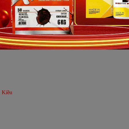
8 3820 6067
ethao.com
h Kiều