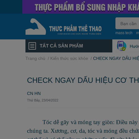
mass tech
m
TẤT CẢ SẢN PHẨM
Hướ
Trang chủ
/
Kiến thức sức khỏe
/
CHECK NGAY DẤU HI
CHECK NGAY DẤU HIỆU CƠ T
CN HN
Thứ Bảy, 23/04/2022
Tóc dễ gãy và móng tay giòn: Điều này có th
chúng ta. Xương, cơ, da, tóc và móng đều chứa 