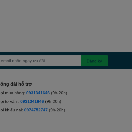
Đăng ký
ổng đài hỗ trợ
ọi mua hàng:
0931341646
(9h-20h)
ọi tư vấn :
0931341646
(9h-20h)
ọi khiếu nại:
0974752747
(9h-20h)