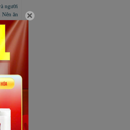
và người
. Nên ăn
iệu của
trời bởi
ời, hãy
g đỏ
ệc
tăng
nh tế