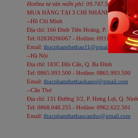
Hotline tư vấn miễn phí: 09.747.52.747 - 02
MUA HÀNG TẠI 3 CHI NHÁNH Thucphamth
--
Hồ Chí Minh
Địa chỉ: 166 Đinh Tiên Hoàng, P. Đakao, Q. 1
Tel: 02838206067 - Hotline: 0931.341.646
Email:
thucphamthethao11@gmail.com
--
Hà Nội
Địa chỉ: 183C Đội Cấn, Q. Ba Đình
Tel: 0865.993.500 - Hotline: 0865.993.500
Email:
thucphamthethaohanoi@gmail.com
--
Cần Thơ
Địa chỉ: 131 Đường 3/2, P. Hưng Lợi, Q. Nin
Tel: 0868.048.255 - Hotline: 0962.622.501
Email:
thucphamthethaocantho@gmail.com