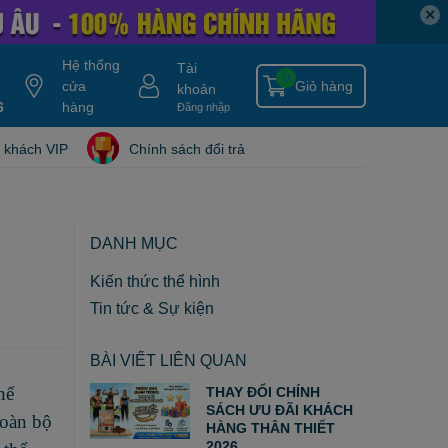
✕
Hệ thống
Tài
0
cửa
Giỏ hàng
khoản
6
y gold
nitro ripped
hàng
hydroxycut
tang can
nitro tech
blade isolate
Đăng nhập
 khách VIP
Chính sách đổi trả
DANH MỤC
Kiến thức thể hình
Tin tức & Sự kiện
BÀI VIẾT LIÊN QUAN
hể
THAY ĐỔI CHÍNH
SÁCH ƯU ĐÃI KHÁCH
toàn bộ
HÀNG THÂN THIẾT
2026