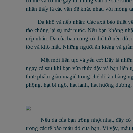
cơ thể và có thể gây ra những vấn đề sức khỏe 
nhận thấy là các vấn đề khác nhau với móng tay
Da khô và nếp nhăn: Các axit béo thiết yế
rào chống lại sự mất nước. Nếu bạn không nhận
nếp nhăn. Da của bạn cũng có thể trở nên đỏ, 
tóc và khô mắt. Những người ăn kiêng và giảm
Mệt mỏi liên tục và yếu cơ: Đây là những tr
ngay cả sau khi bạn vừa thức dậy và bạn liên 
thực phẩm giàu magiê trong chế độ ăn hàng ng
phộng, hạt bí ngô, hạt lanh, hạt hướng dương, h
Nếu da của bạn trông nhợt nhạt, đây có thể
trong các tế bào máu đỏ của bạn. Vì vậy, máu 