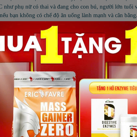
 như phụ nữ có thai và đang cho con bú, người lớn tuổi 
C nếu bạn không có chế độ ăn uống lành mạnh và cân bằng
vitamin C.
c biệt là trong những tháng mùa đông, nó có thể là dấu h
yếu ảnh hưởng đến những người không có đủ ánh sáng mặt 
Nếu bạn không có cơ hội để có được nhiều ánh nắng mặt tr
in D như: cá hồi, gan cá tuyết, cá trích, cá mòi, tôm, lòn
-------
ý, việc nạp thêm những thực phẩm thể thao vào cơ thể cho vi
dinh dưỡng
rất quan trọng
.
om/
để chọn cho mình 1 sản phẩm phù hợp với nhu cầu, ki