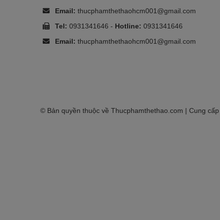
Email:
thucphamthethaohcm001@gmail.com
Tel:
0931341646
-
Hotline:
0931341646
Email:
thucphamthethaohcm001@gmail.com
© Bản quyền thuộc về
Thucphamthethao.com
| Cung cấp