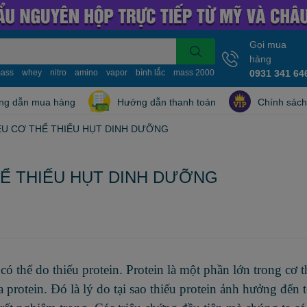
Gọi mua
hàng
ass
whey
nitro
amino
vapor
bình lắc
mass 2000
mass 10kg
0931 341 64
nitro whe
ng dẫn mua hàng
Hướng dẫn thanh toán
Chính sách
ỆU CƠ THỂ THIẾU HỤT DINH DƯỠNG
HỂ THIẾU HỤT DINH DƯỠNG
ể do thiếu protein. Protein là một phần lớn trong cơ t
protein. Đó là lý do tại sao thiếu protein ảnh hưởng đến 