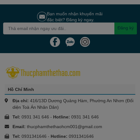
Bạn muốn nhận khuyến mãi
đặc biệt? Đăng ký ngay.
Đăng ký
Hồ Chí Minh
Địa chỉ:
416/13D Dương Quảng Hàm, Phường An Nhơn (Đối
diện Toà Án Nhân Dân)
Tel:
0931 341 646
-
Hotline:
0931 341 646
Email:
thucphamthethaohcm001@gmail.com
Tel:
0931341646
-
Hotline:
0931341646