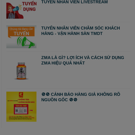
TUYỂN NHÂN VIÊN LIVESTREAM
TUYỂN NHÂN VIÊN CHĂM SÓC KHÁCH
HÀNG - VẬN HÀNH SÀN TMDT
ZMA LÀ GÌ? LỢI ÍCH VÀ CÁCH SỬ DỤNG
ZMA HIỆU QUẢ NHẤT
🚫🚫 CẢNH BÁO HÀNG GIẢ KHÔNG RÕ
NGUỒN GỐC 🚫🚫