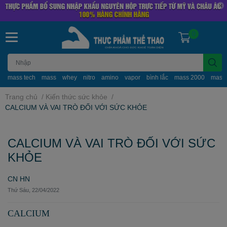
0
mass tech
mass
whey
nitro
amino
vapor
bình lắc
mass 2000
mass
Trang chủ
/
Kiến thức sức khỏe
/
CALCIUM VÀ VAI TRÒ ĐỐI VỚI SỨC KHỎE
CALCIUM VÀ VAI TRÒ ĐỐI VỚI SỨC
KHỎE
CN HN
Thứ Sáu, 22/04/2022
CALCIUM