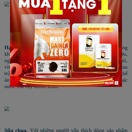
Hạnh nhân
. Ước tính khoảng 20 hạt hạnh nhân rang
khô chứa 72 mg calcium. Theo các nhà nghiên cứu,
ngoài calcium, hạt hạnh nhân cũng chứa nhiều kali,
vitamin E và chất sắt. Bạn có thể cho hạnh nhân vào rau
trộn hoặc chế biến thành bơ hạnh nhân. Bạn cũng có thể
ăn sáng bằng hạt hạnh nhân kèm theo sữa chua hoặc
nước trái cây khoái khẩu.
Sữa chua.
Với những người vẫn thích dùng sản phẩm