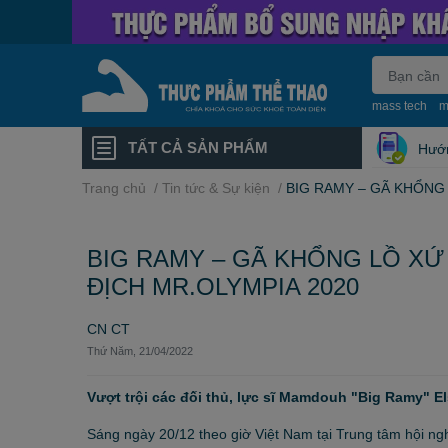
mass tech
m
TẤT CẢ SẢN PHẨM
Hướ
Trang chủ
/
Tin tức & Sự kiện
/
BIG RAMY – GÃ KHỔNG 
BIG RAMY – GÃ KHỔNG LỒ XỨ
ĐỊCH MR.OLYMPIA 2020
CN CT
Thứ Năm, 21/04/2022
Vượt trội các đối thủ, lực sĩ Mamdouh "Big Ramy" E
Sáng ngày 20/12 theo giờ Việt Nam tại Trung tâm hội ng