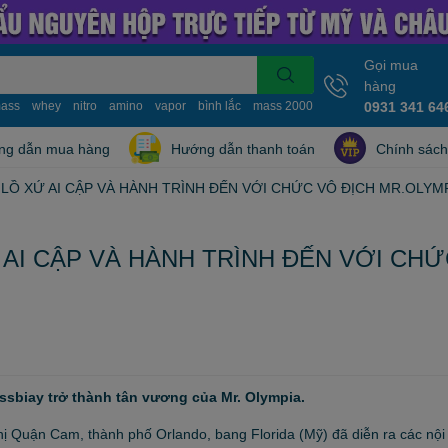
Gọi mua
hàng
ass
whey
nitro
amino
vapor
bình lắc
mass 2000
mass 10kg
0931 341 64
nitro whe
ng dẫn mua hàng
Hướng dẫn thanh toán
Chính sách
LỒ XỨ AI CẬP VÀ HÀNH TRÌNH ĐẾN VỚI CHỨC VÔ ĐỊCH MR.OLYMP
 AI CẬP VÀ HÀNH TRÌNH ĐẾN VỚI CH
lssbiay trở thành tân vương của Mr. Olympia.
hị Quận Cam, thành phố Orlando, bang Florida (Mỹ) đã diễn ra các nội 