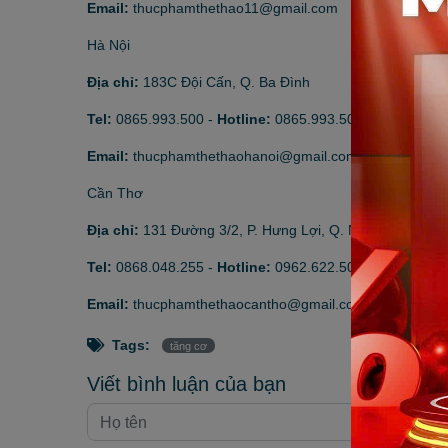
Email:
thucphamthethao11@gmail.com
Hà Nội
Địa chỉ:
183C Đội Cấn, Q. Ba Đình
Tel:
0865.993.500
-
Hotline:
0865.993.500
Email:
thucphamthethaohanoi@gmail.com
Cần Thơ
Địa chỉ:
131 Đường 3/2, P. Hưng Lợi, Q. Ninh Kiều
Tel:
0868.048.255
-
Hotline:
0962.622.501
Email:
thucphamthethaocantho@gmail.com
Tags:
tăng cơ
Viết bình luận của bạn