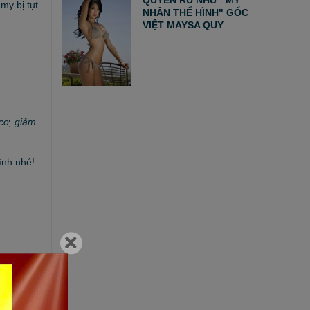
my bị tụt
NHÂN THỂ HÌNH" GỐC
VIỆT MAYSA QUY
cơ, giảm
ình nhé!