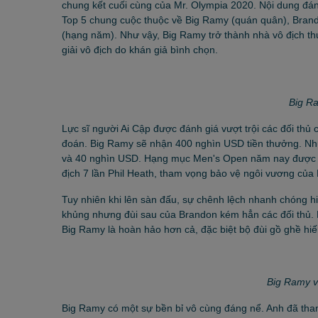
chung kết cuối cùng của Mr. Olympia 2020. Nội dung đáng
Top 5 chung cuộc thuộc về Big Ramy (quán quân), Brando
(hạng năm). Như vậy, Big Ramy trở thành nhà vô địch th
giải vô địch do khán giả bình chọn.
Big R
Lực sĩ người Ai Cập được đánh giá vượt trội các đối th
đoán. Big Ramy sẽ nhận 400 nghìn USD tiền thưởng. Nh
và 40 nghìn USD. Hạng mục Men's Open năm nay được đánh
địch 7 lần Phil Heath, tham vọng bảo vệ ngôi vương của
Tuy nhiên khi lên sàn đấu, sự chênh lệch nhanh chóng h
khủng nhưng đùi sau của Brandon kém hẳn các đối thủ. 
Big Ramy là hoàn hảo hơn cả, đặc biệt bộ đùi gồ ghề hiế
Big Ramy v
Big Ramy có một sự bền bỉ vô cùng đáng nể. Anh đã tham