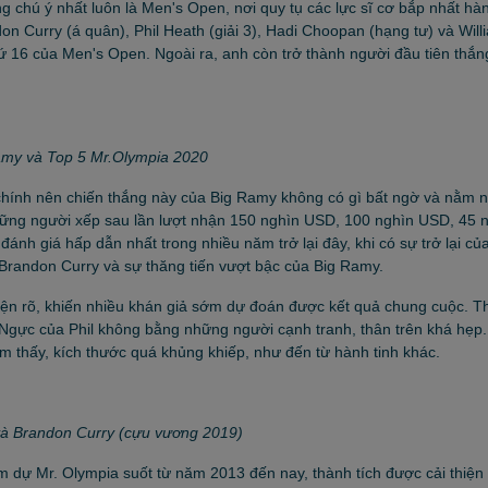
 chú ý nhất luôn là Men's Open, nơi quy tụ các lực sĩ cơ bắp nhất hàn
n Curry (á quân), Phil Heath (giải 3), Hadi Choopan (hạng tư) và Wil
ứ 16 của Men's Open. Ngoài ra, anh còn trở thành người đầu tiên thắn
amy và Top 5 Mr.Olympia 2020
ủ chính nên chiến thắng này của Big Ramy không có gì bất ngờ và nằm 
ững người xếp sau lần lượt nhận 150 nghìn USD, 100 nghìn USD, 45 
 giá hấp dẫn nhất trong nhiều năm trở lại đây, khi có sự trở lại củ
 Brandon Curry và sự thăng tiến vượt bậc của Big Ramy.
iện rõ, khiến nhiều khán giả sớm dự đoán được kết quả chung cuộc. T
Ngực của Phil không bằng những người cạnh tranh, thân trên khá hẹp.
m thấy, kích thước quá khủng khiếp, như đến từ hành tinh khác.
à Brandon Curry (cựu vương 2019)
 dự Mr. Olympia suốt từ năm 2013 đến nay, thành tích được cải thiện