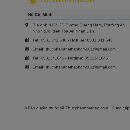
Hồ Chí Minh
Địa chỉ:
416/13D Dương Quảng Hàm, Phường An
Nhơn (Đối diện Toà Án Nhân Dân)
Tel:
0931 341 646
-
Hotline:
0931 341 646
Email:
thucphamthethaohcm001@gmail.com
Tel:
0931341646
-
Hotline:
0931341646
Email:
thucphamthethaohcm001@gmail.com
© Bản quyền thuộc về
Thucphamthethao.com
| Cung cấp