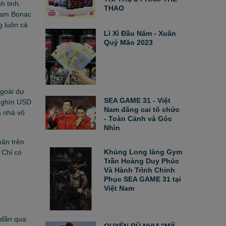
h tinh.
THAO
liam Bonac
g luôn cả
Lì Xì Đầu Năm - Xuân
Quý Mão 2023
ngoài dự
SEA GAME 31 - Việt
nghìn USD
Nam đăng cai tổ chức
a nhà vô
- Toàn Cảnh và Góc
Nhìn
hân trên
Khủng Long làng Gym
 Chỉ có
Trần Hoàng Duy Phúc
Và Hành Trình Chinh
Phục SEA GAME 31 tại
Việt Nam
 dần qua
QUYẾN RŨ NHƯ "MỸ