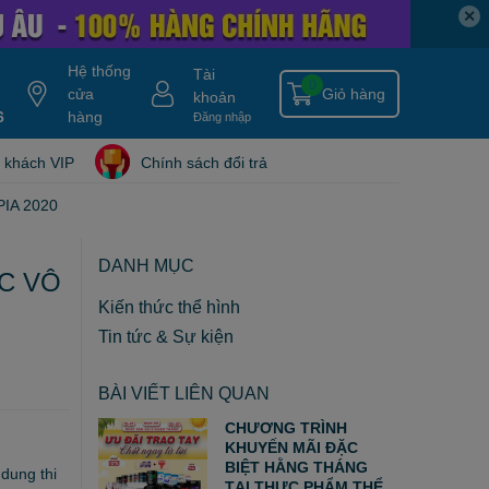
✕
Hệ thống
Tài
0
cửa
Giỏ hàng
khoản
6
y gold
nitro ripped
hàng
hydroxycut
tang can
nitro tech
blade isolate
Đăng nhập
 khách VIP
Chính sách đổi trả
IA 2020
DANH MỤC
ỨC VÔ
Kiến thức thể hình
Tin tức & Sự kiện
BÀI VIẾT LIÊN QUAN
CHƯƠNG TRÌNH
KHUYẾN MÃI ĐẶC
BIỆT HẰNG THÁNG
dung thi
TẠI THỰC PHẨM THỂ