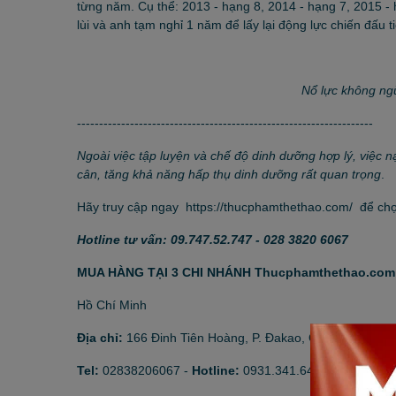
từng năm. Cụ thể: 2013 - hạng 8, 2014 - hạng 7, 2015 - 
lùi và anh tạm nghỉ 1 năm để lấy lại động lực chiến đấu
Nổ lực không ng
-------------------------------------------------------------------
Ngoài việc tập luyện và chế độ dinh dưỡng hợp lý, việc 
cân, tăng khả năng hấp thụ dinh dưỡng rất quan trọng
.
Hãy truy cập ngay
https://thucphamthethao.com/
để chọn
Hotline tư vấn: 09.747.52.747 - 028 3820 6067
MUA HÀNG TẠI 3 CHI NHÁNH Thucphamthethao.com
Hồ Chí Minh
Địa chỉ:
166 Đinh Tiên Hoàng, P. Đakao, Q. 1
Tel:
02838206067
-
Hotline:
0931.341.646