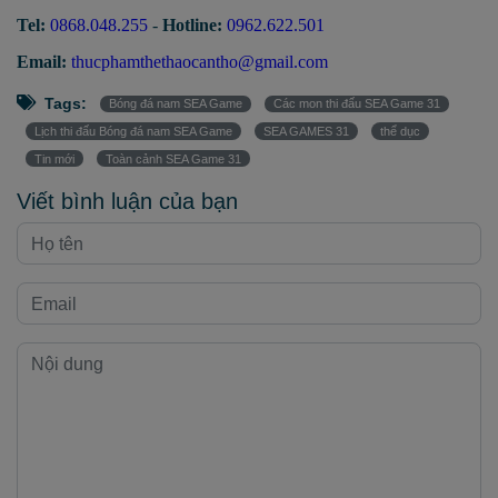
Tel:
0868.048.255
-
Hotline:
0962.622.501
Email:
thucphamthethaocantho@gmail.com
Tags:
Bóng đá nam SEA Game
Các mon thi đấu SEA Game 31
Lịch thi đấu Bóng đá nam SEA Game
SEA GAMES 31
thể dục
Tin mới
Toàn cảnh SEA Game 31
Viết bình luận của bạn