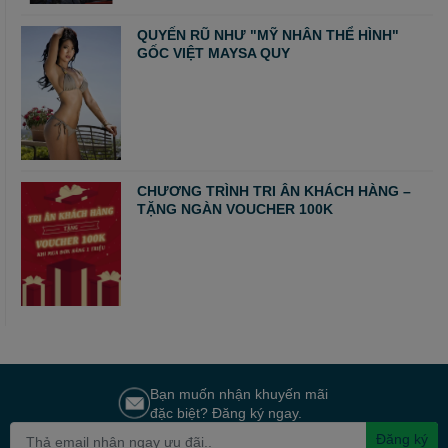
QUYẾN RŨ NHƯ "MỸ NHÂN THỂ HÌNH"
GỐC VIỆT MAYSA QUY
CHƯƠNG TRÌNH TRI ÂN KHÁCH HÀNG –
TẶNG NGÀN VOUCHER 100K
Bạn muốn nhận khuyến mãi
đặc biệt? Đăng ký ngay.
Đăng ký