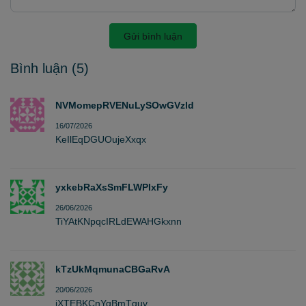
Gửi bình luận
Bình luận
(5)
NVMomepRVENuLySOwGVzld
16/07/2026
KeIlEqDGUOujeXxqx
yxkebRaXsSmFLWPIxFy
26/06/2026
TiYAtKNpqcIRLdEWAHGkxnn
kTzUkMqmunaCBGaRvA
20/06/2026
jXTEBKCnYqBmTquv