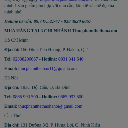
mình 1 sản phẩm phù hợp với nhu cầu, kinh tế và chế độ của
mình nhé!
Hotline tư vấn: 09.747.52.747 - 028 3820 6067
MUA HÀNG TẠI 3 CHI NHÁNH Thucphamthethao.com
Hồ Chí Minh
Địa chỉ:
166 Đinh Tiên Hoàng, P. Đakao, Q. 1
Tel:
02838206067
-
Hotline:
0931.341.646
Email:
thucphamthethao11@gmail.com
Hà Nội
Địa chỉ:
183C Đội Cấn, Q. Ba Đình
Tel:
0865.993.500
-
Hotline:
0865.993.500
Email:
thucphamthethaohanoi@gmail.com
Cần Thơ
Địa chỉ:
131 Đường 3/2, P. Hưng Lợi, Q. Ninh Kiều