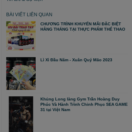
BÀI VIẾT LIÊN QUAN
CHƯƠNG TRÌNH KHUYẾN MÃI ĐẶC BIỆT
HẰNG THÁNG TẠI THỰC PHẨM THỂ THAO
Lì Xì Đầu Năm - Xuân Quý Mão 2023
Khủng Long làng Gym Trần Hoàng Duy
Phúc Và Hành Trình Chinh Phục SEA GAME
31 tại Việt Nam