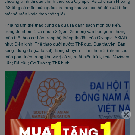
chương trình thi đấu chính thức của Olympic, Asiad chiếm khoảng
2/3 tổng số môn; các quốc gia trong khu vực có thể đề xuất thêm
một số môn khác theo thông lệ).
Phía ngành thể thao cũng đã đưa ra danh sách môn dự kiến,
trong đó nhóm 1 và nhóm 2 (gồm 25 môn) vẫn bao gồm những
môn thể thao cơ bản trong hệ thống thi đấu của Olympic, ASIAD
như: Điền kinh, Thể thao dưới nước; Thể dục, Đua thuyền, Bắn
súng; Bóng đá (cả futsal); Bóng chuyền… thì nhóm 3 (nhóm các
môn phát triển trong khu vực) có sự xuất hiện trở lại của Vovinam;
Lặn; Đá cầu; Cờ Tướng; Thể hình.