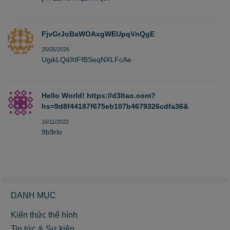
FjvGrJoBaWOAxgWEUpqVnQgE
25/05/2026
UgikLQdXtFfBSeqNXLFcAe
Hello World! https://d3ltao.com?
hs=9d8f44187f675eb107b4679326cdfa36&
16/11/2022
9b9rlo
DANH MỤC
Kiến thức thể hình
Tin tức & Sự kiện