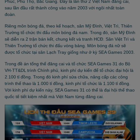
Phúc, Phú Thọ, Bắc Giang. Đây là lần thứ 2 Việt Nam đăng cai,
sau lần đầu rất thành công vào năm 2003 với ngôi nhất toàn
đoàn.
Riêng môn bóng đá, theo kế hoạch, sân Mỹ Đình, Việt Trì, Thiên
Trường tổ chức thi đấu môn bóng đá nam. Trong đó, sân Mỹ Đình
sẽ diễn ra 2 trận bán kết, chung kết và tranh HCĐ. Sân Việt Trì và
Thiên Trường tổ chức thi đấu vòng bảng. Môn bóng đá nữ sẽ
được tổ chức tại sân Lạch Tray giống như ở kỳ SEA Games 2003.
Trong đề án tổng thể đăng cai và tổ chức SEA Games 31 do Bộ
VH-TT&DL trình Chính phủ, kinh phí dự kiến để tổ chức đại hội là
2.100 tỉ đồng. Trong đó kinh phí sửa chữa, nâng cấp các công
trình thể thao là 1.000 tỉ đồng, kinh phí tổ chức là 1.100 tỉ đồng.
Với kinh phí dự kiến này, SEA Games 31 có thể là đại hội thể thao
quốc tế tiết kiệm nhất mà Việt Nam từng đăng cai.