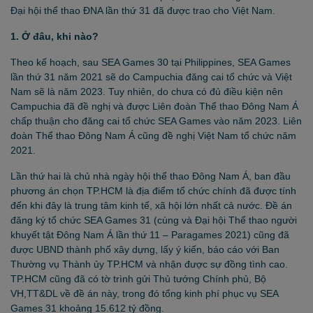
Đại hội thể thao ĐNA lần thứ 31 đã được trao cho Việt Nam.
1. Ở đâu, khi nào?
Theo kế hoạch, sau SEA Games 30 tại Philippines, SEA Games
lần thứ 31 năm 2021 sẽ do Campuchia đăng cai tổ chức và Việt
Nam sẽ là năm 2023. Tuy nhiên, do chưa có đủ điều kiện nên
Campuchia đã đề nghị và được Liên đoàn Thể thao Đông Nam Á
chấp thuận cho đăng cai tổ chức SEA Games vào năm 2023. Liên
đoàn Thể thao Đông Nam Á cũng đề nghị Việt Nam tổ chức năm
2021.
Lần thứ hai là chủ nhà ngày hội thể thao Đông Nam Á, ban đầu
phương án chọn TP.HCM là địa điểm tổ chức chính đã được tính
đến khi đây là trung tâm kinh tế, xã hội lớn nhất cả nước. Đề án
đăng ký tổ chức SEA Games 31 (cùng và Đại hội Thể thao người
khuyết tật Đông Nam Á lần thứ 11 – Paragames 2021) cũng đã
được UBND thành phố xây dựng, lấy ý kiến, báo cáo với Ban
Thường vụ Thành ủy TP.HCM và nhận được sự đồng tình cao.
TP.HCM cũng đã có tờ trình gửi Thủ tướng Chính phủ, Bộ
VH,TT&DL về đề án này, trong đó tổng kinh phí phục vụ SEA
Games 31 khoảng 15.612 tỷ đồng.