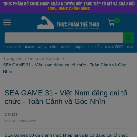
0
mass tech
mass
whey
nitro
amino
vapor
bình lắc
mass 2000
mass
Trang chủ
/
Tin tức & Sự kiện
/
SEA GAME 31 - Việt Nam đăng cai tổ chức - Toàn Cảnh và Góc
Nhìn
SEA GAME 31 - Việt Nam đăng cai tổ
chức - Toàn Cảnh và Góc Nhìn
CN CT
Thứ Sáu, 13/05/2022
SEA Games 30 đã chính thức khép lại và lá cờ đăng cai tổ chức