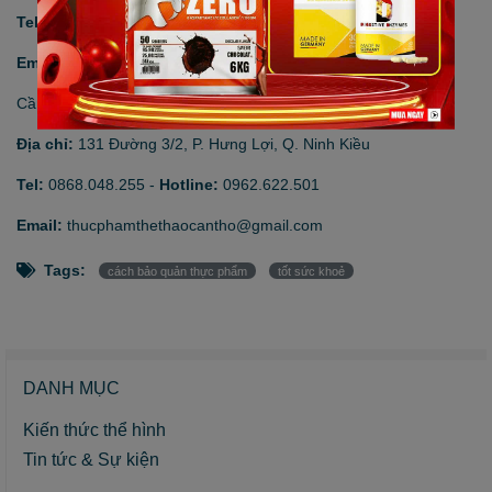
Tel:
0865.993.500
-
Hotline:
0865.993.500
Email:
thucphamthethaohanoi@gmail.com
Cần Thơ
Địa chỉ:
131 Đường 3/2, P. Hưng Lợi, Q. Ninh Kiều
Tel:
0868.048.255
-
Hotline:
0962.622.501
Email:
thucphamthethaocantho@gmail.com
Tags:
cách bảo quản thực phẩm
tốt sức khoẻ
DANH MỤC
Kiến thức thể hình
Tin tức & Sự kiện