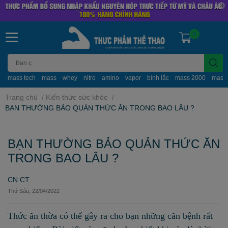
0
mass tech
mass
whey
nitro
amino
vapor
bình lắc
mass 2000
mass
Trang chủ
/
Kiến thức sức khỏe
/
BẠN THƯỜNG BẢO QUẢN THỨC ĂN TRONG BAO LÂU ?
BẠN THƯỜNG BẢO QUẢN THỨC ĂN
TRONG BAO LÂU ?
CN CT
Thứ Sáu, 22/04/2022
Thức ăn thừa có thể gây ra cho bạn những căn bệnh rất