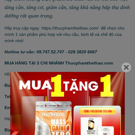
tăng cân, tăng cơ, giảm cân, tăng khả năng hấp thụ dinh
dưỡng
rất quan trọng
.
Hãy truy cập ngay
https://thucphamthethao.com/
để chọn cho
mình 1 sản phẩm phù hợp với nhu cầu, kinh tế và chế độ của
mình nhé!
Hotline tư vấn: 09.747.52.747 - 028 3820 6067
MUA HÀNG TẠI 3 CHI NHÁNH Thucphamthethao.com
Hồ Chí Minh
Địa chỉ:
166 Đinh Tiên Hoàng, P. Đakao, Q. 1
Tel:
02838206067
-
Hotline:
0931.341.646
Email:
thucphamthethao11@gmail.com
Hà Nội
Địa chỉ:
183C Đội Cấn, Q. Ba Đình