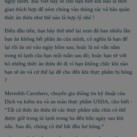
nguy hiểm. Bài viết này sẽ cho bạn biết khi nào là thời
gian thích hợp để ném chúng vào thùng rác và bảo quản
thức ăn thừa như thế nào là hợp lý nhé !
Điều đầu tiên, bạn hãy thử nhớ lại xem đã bao nhiêu lần
bạn ăn không hết phần ăn của mình, có nghĩa là bạn để
lại rồi ăn nó vào ngày hôm sau; hoặc là nó vẫn nằm
trong tủ lạnh của bạn một tuần sau đó; hoặc bạn sẽ vứt
bỏ những thức ăn thừa đó đi vì bạn không chắc khi nào
bạn sẽ ăn và cứ thế lại để cho đến khi thực phẩm bị hỏng
?
Meredith Carothers, chuyên gia thông tin kỹ thuật của
Dịch vụ kiểm tra và an toàn thực phẩm USDA, cho biết :
“Tất cả thức ăn thừa từ các thực phẩm nấu chín có thể
được giữ trong tủ lạnh trong ba đến bốn ngày sau khi
nấu. Sau đó, chúng có thể bắt đầu hư hỏng.“