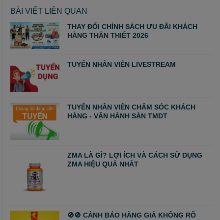
BÀI VIẾT LIÊN QUAN
THAY ĐỔI CHÍNH SÁCH ƯU ĐÃI KHÁCH
HÀNG THÂN THIẾT 2026
TUYỂN NHÂN VIÊN LIVESTREAM
TUYỂN NHÂN VIÊN CHĂM SÓC KHÁCH
HÀNG - VẬN HÀNH SÀN TMDT
ZMA LÀ GÌ? LỢI ÍCH VÀ CÁCH SỬ DỤNG
ZMA HIỆU QUẢ NHẤT
🚫🚫 CẢNH BÁO HÀNG GIẢ KHÔNG RÕ