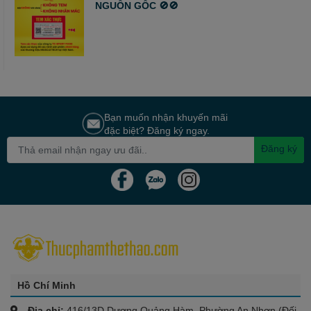
NGUỒN GỐC 🚫🚫
Bạn muốn nhận khuyến mãi
đặc biệt? Đăng ký ngay.
Đăng ký
Hồ Chí Minh
Địa chỉ:
416/13D Dương Quảng Hàm, Phường An Nhơn (Đối