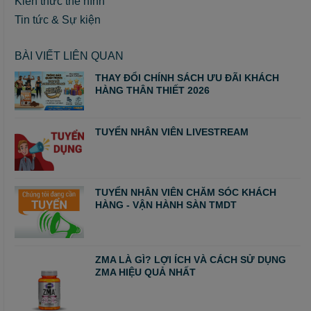
Kiến thức thể hình
Tin tức & Sự kiện
BÀI VIẾT LIÊN QUAN
THAY ĐỔI CHÍNH SÁCH ƯU ĐÃI KHÁCH
HÀNG THÂN THIẾT 2026
TUYỂN NHÂN VIÊN LIVESTREAM
TUYỂN NHÂN VIÊN CHĂM SÓC KHÁCH
HÀNG - VẬN HÀNH SÀN TMDT
ZMA LÀ GÌ? LỢI ÍCH VÀ CÁCH SỬ DỤNG
ZMA HIỆU QUẢ NHẤT