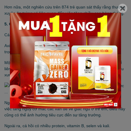
Hơn nữa, một nghiên cứu trên 874 trẻ quan sát thấy rằng thường
xuyên ăn trứng có liên quan đến việc tăng chiều cao hàng tháng.
5. Cá hồi
Cá hồi là một loại cá béo mà có chứa axit béo omega-3.
Axit béo omega-3 là một loại chất béo có lợi cho tim, rất quan
trọng đối với sự tăng trưởng và phát triển.
Một số nghiên cứu cũng cho thấy rằng axit béo omega-3 có thể
liên quan đến sức khỏe của xương và có thể thúc đẩy doanh thu
xương để tối đa hóa sự phát triển.
Ngoài ra, nồng độ axit béo omega-3 thấp có thể liên quan đến
việc tăng nguy cơ mắc các vấn đề về giấc ngủ ở trẻ em, điều này
cũng có thể ảnh hưởng tiêu cực đến sự tăng trưởng.
Ngoài ra, cá hồi có nhiều protein, vitamin B, selen và kali.