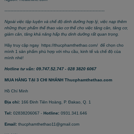
-------------------------------------------------------------------
Ngoài việc tập luyện và chế độ dinh dưỡng hợp lý, việc nạp thêm
những thực phẩm thể thao vào cơ thể cho việc
tăng cân, tăng cơ,
giảm cân, tăng khả năng hấp thụ dinh dưỡng
rất quan trọng
.
Hãy truy cập ngay
https://thucphamthethao.com/
để chọn cho
mình 1 sản phẩm phù hợp với nhu cầu, kinh tế và chế độ của
mình nhé!
Hotline tư vấn: 09.747.52.747 - 028 3820 6067
MUA HÀNG TẠI 3 CHI NHÁNH Thucphamthethao.com
Hồ Chí Minh
Địa chỉ:
166 Đinh Tiên Hoàng, P. Đakao, Q. 1
Tel:
02838206067
-
Hotline:
0931.341.646
Email:
thucphamthethao11@gmail.com