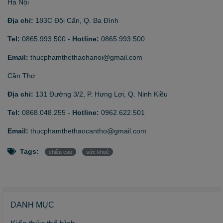
Hà Nội
Địa chỉ:
183C Đội Cấn, Q. Ba Đình
Tel:
0865.993.500
-
Hotline:
0865.993.500
Email:
thucphamthethaohanoi@gmail.com
Cần Thơ
Địa chỉ:
131 Đường 3/2, P. Hưng Lợi, Q. Ninh Kiều
Tel:
0868.048.255
-
Hotline:
0962.622.501
Email:
thucphamthethaocantho@gmail.com
Tags:
chiều cao
sức khoẻ
DANH MỤC