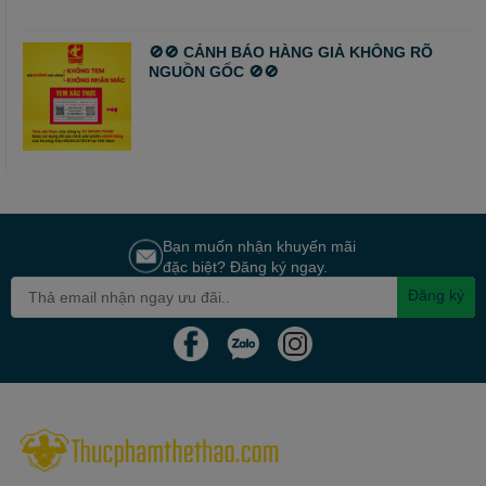
🚫🚫 CẢNH BÁO HÀNG GIẢ KHÔNG RÕ
NGUỒN GỐC 🚫🚫
Bạn muốn nhận khuyến mãi
đặc biệt? Đăng ký ngay.
Đăng ký