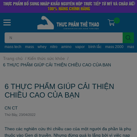
0
mass tech
mass
whey
nitro
amino
vapor
bình lắc
mass 2000
mass
Trang chủ
/
Kiến thức sức khỏe
/
6 THỰC PHẨM GIÚP CẢI THIỆN CHIỀU CAO CỦA BẠN
6 THỰC PHẨM GIÚP CẢI THIỆN
CHIỀU CAO CỦA BẠN
CN CT
Thứ Bảy, 23/04/2022
Theo các nghiên cứu thì chiều cao của một người đa phần là phụ
thuộc vào Gen di truyền. Nhưng đừng quá lo lắng bởi vì việc nạp