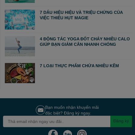
7 DẤU HIỆU HIỆU VÀ TRIỆU CHỨNG CỦA
VIỆC THIẾU HỤT MAGIE
4 ĐỘNG TÁC YOGA ĐỐT CHÁY NHIỀU CALO
GIÚP BẠN GIẢM CÂN NHANH CHÓNG
7 LOẠI THỰC PHẨM CHỨA NHIỀU KẼM
Bạn muốn nhận khuyến mãi
đặc biệt? Đăng ký ngay.
Đăng ký