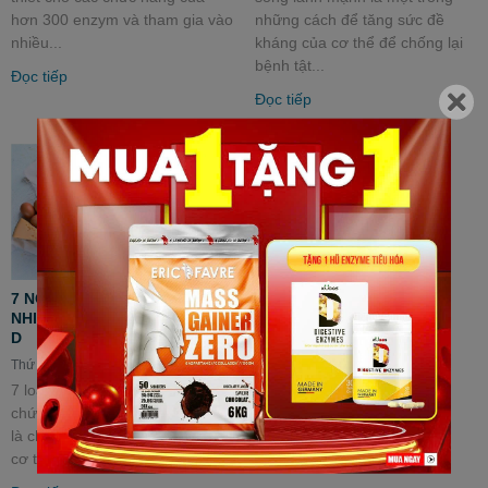
hơn 300 enzym và tham gia vào
những cách để tăng sức đề
nhiều...
kháng của cơ thể để chống lại
bệnh tật...
Đọc tiếp
Đọc tiếp
7 NGUỒN THỰC PHẨM TỰ
NHIÊN CHỨA NHIỀU VITAMIN
D
Thứ Ba, 05/04/2022
7 loại thực phẩm lành mạnh
chứa nhiều vitamin D. Vitamin D
là chất dinh dưỡng duy nhất mà
cơ thể bạn tạo ra khi tiếp xúc...