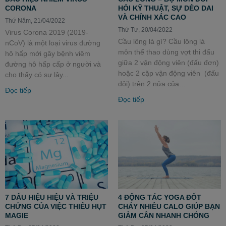
CORONA
HỎI KỸ THUẬT, SỰ DẺO DAI
VÀ CHÍNH XÁC CAO
Thứ Năm, 21/04/2022
Thứ Tư, 20/04/2022
Virus Corona 2019 (2019-
Cầu lông là gì? Cầu lông là
nCoV) là một loại virus đường
môn thể thao dùng vợt thi đấu
hô hấp mới gây bệnh viêm
giữa 2 vận động viên (đấu đơn)
đường hô hấp cấp ở người và
hoặc 2 cặp vận động viên (đấu
cho thấy có sự lây...
đôi) trên 2 nửa của...
Đọc tiếp
Đọc tiếp
4 ĐỘNG TÁC YOGA ĐỐT
7 DẤU HIỆU HIỆU VÀ TRIỆU
CHÁY NHIỀU CALO GIÚP BẠN
CHỨNG CỦA VIỆC THIẾU HỤT
GIẢM CÂN NHANH CHÓNG
MAGIE