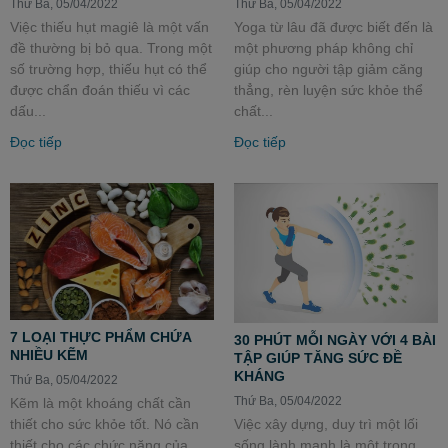
Thứ Ba, 05/04/2022
Thứ Ba, 05/04/2022
Yoga từ lâu đã được biết đến là
Việc thiếu hụt magiê là một vấn
một phương pháp không chỉ
đề thường bị bỏ qua. Trong một
giúp cho người tập giảm căng
số trường hợp, thiếu hụt có thể
thẳng, rèn luyện sức khỏe thể
được chẩn đoán thiếu vì các
chất...
dấu...
Đọc tiếp
Đọc tiếp
7 LOẠI THỰC PHẨM CHỨA
30 PHÚT MỖI NGÀY VỚI 4 BÀI
NHIỀU KẼM
TẬP GIÚP TĂNG SỨC ĐỀ
KHÁNG
Thứ Ba, 05/04/2022
Thứ Ba, 05/04/2022
Kẽm là một khoáng chất cần
thiết cho sức khỏe tốt. Nó cần
Việc xây dựng, duy trì một lối
thiết cho các chức năng của
sống lành mạnh là một trong