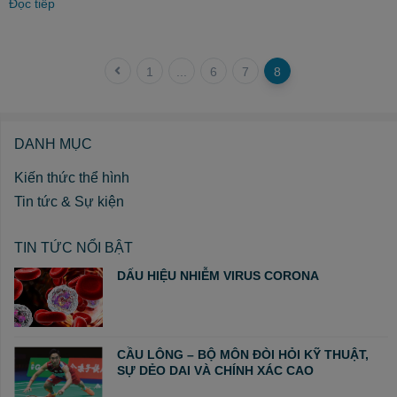
Đọc tiếp
1
...
6
7
8
DANH MỤC
Kiến thức thể hình
Tin tức & Sự kiện
TIN TỨC NỔI BẬT
DẤU HIỆU NHIỄM VIRUS CORONA
CẦU LÔNG – BỘ MÔN ĐÒI HỎI KỸ THUẬT,
SỰ DẺO DAI VÀ CHÍNH XÁC CAO