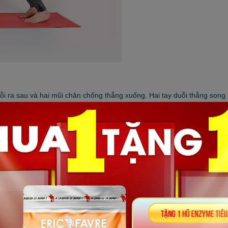
ỗi ra sau và hai mũi chân chống thẳng xuống. Hai tay duỗi thẳng song
 đùi. Bắt đầu căng cứng cơ bụng, thở ra, nâng hai chân nhẹ lên. Đồng
uống. Đồng thời nâng đầu và ngực lên một chút. Sau đó hít vào và đưa 
 chân và mặt chạm sàn.
 khi bạn đang bị đau vai, đau cùi chỏ tay, giãn dây chằng vùng tay ho
tư thế này giúp cơ thể đốt cháy nhiều calo hơn nên thời gian bạn duy t
ải xiết lại, gồng cơ chân, giữ lực ở cánh tay và gập khuỷu tay duy trì 