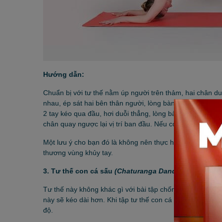
Hướng dẫn:
Chuẩn bị với tư thế nằm úp người trên thảm, hai chân du
nhau, ép sát hai bên thân người, lòng bàn tay hướng vào
2 tay kéo qua đầu, hơi duỗi thẳng, lòng bàn tay hướng x
chân quay ngược lại vị trí ban đầu. Nếu có thể đừng hạ
Một lưu ý cho bạn đó là không nên thực hiện động tác này
thương vùng khủy tay.
3. Tư thế con cá sấu
(Chaturanga Dandasana)
Tư thế này không khác gì với bài tập chống đẩy nhưng vì 
này sẽ kéo dài hơn. Khi tập tư thế con cá sấu, cơ bụng ph
độ.