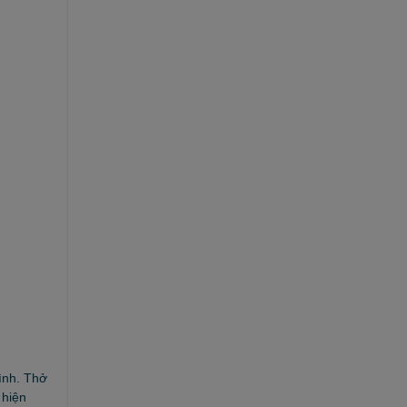
ình. Thở
 hiện