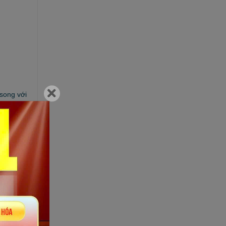
 song với
 thời vòng
2 tay và
ặc có vết
rì tư thế
ở góc 90