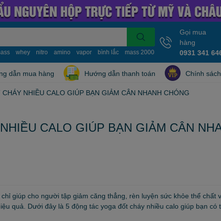
Gọi mua
hàng
ass
whey
nitro
amino
vapor
bình lắc
mass 2000
mass 10kg
0931 341 64
nitro whe
ng dẫn mua hàng
Hướng dẫn thanh toán
Chính sách
 CHÁY NHIỀU CALO GIÚP BẠN GIẢM CÂN NHANH CHÓNG
NHIỀU CALO GIÚP BẠN GIẢM CÂN NH
hỉ giúp cho người tập giảm căng thẳng, rèn luyện sức khỏe thể chất v
iệu quả. Dưới đây là 5 động tác yoga đốt cháy nhiều calo giúp bạn có 