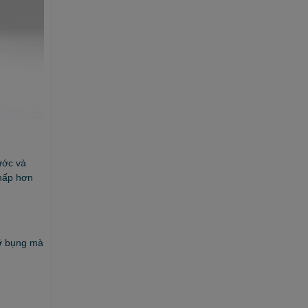
ước và
thấp hơn
mỡ bụng mà