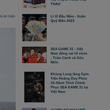
THAO
và an toàn
Lì Xì Đầu Năm - Xuân
Quý Mão 2023
SEA GAME 31 - Việt
Nam đăng cai tổ chức
- Toàn Cảnh và Góc
Nhìn
Khủng Long làng Gym
Trần Hoàng Duy Phúc
Và Hành Trình Chinh
Phục SEA GAME 31 tại
Việt Nam
QUYẾN RŨ NHƯ "MỸ