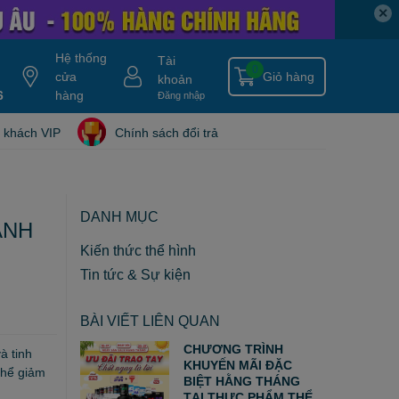
✕
Hệ thống
Tài
0
cửa
Giỏ hàng
khoản
6
y gold
nitro ripped
hàng
hydroxycut
tang can
nitro tech
blade isolate
Đăng nhập
 khách VIP
Chính sách đổi trả
DANH MỤC
ANH
Kiến thức thể hình
Tin tức & Sự kiện
BÀI VIẾT LIÊN QUAN
CHƯƠNG TRÌNH
à tinh
KHUYẾN MÃI ĐẶC
thể giảm
BIỆT HẰNG THÁNG
TẠI THỰC PHẨM THỂ