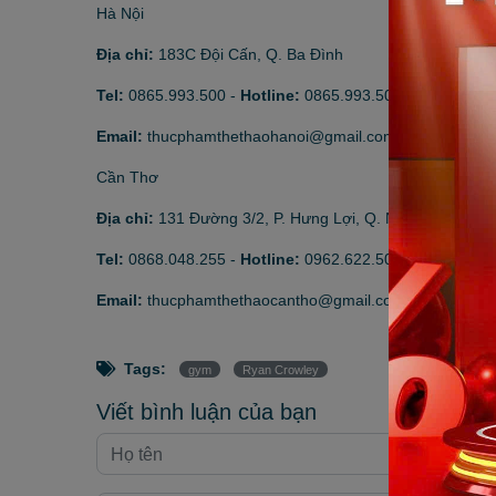
Hà Nội
Địa chỉ:
183C Đội Cấn, Q. Ba Đình
Tel:
0865.993.500
-
Hotline:
0865.993.500
Email:
thucphamthethaohanoi@gmail.com
Cần Thơ
Địa chỉ:
131 Đường 3/2, P. Hưng Lợi, Q. Ninh Kiều
Tel:
0868.048.255
-
Hotline:
0962.622.501
Email:
thucphamthethaocantho@gmail.com
Tags:
gym
Ryan Crowley
Viết bình luận của bạn