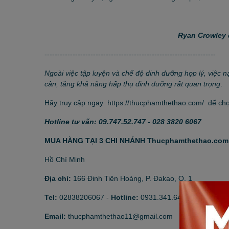
Ryan Crowley 
-------------------------------------------------------------------
Ngoài việc tập luyện và chế độ dinh dưỡng hợp lý, việc 
cân, tăng khả năng hấp thụ dinh dưỡng rất quan trọng
.
Hãy truy cập ngay
https://thucphamthethao.com/
để chọn
Hotline tư vấn: 09.747.52.747 - 028 3820 6067
MUA HÀNG TẠI 3 CHI NHÁNH Thucphamthethao.com
Hồ Chí Minh
Địa chỉ:
166 Đinh Tiên Hoàng, P. Đakao, Q. 1
Tel:
02838206067
-
Hotline:
0931.341.646
Email:
thucphamthethao11@gmail.com