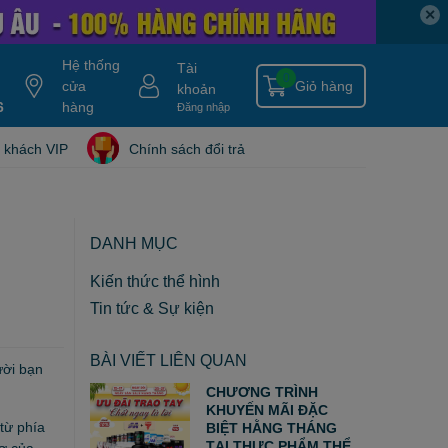
✕
Hệ thống
Tài
0
cửa
Giỏ hàng
khoản
6
y gold
nitro ripped
hàng
hydroxycut
tang can
nitro tech
blade isolate
Đăng nhập
 khách VIP
Chính sách đổi trả
DANH MỤC
Kiến thức thể hình
Tin tức & Sự kiện
BÀI VIẾT LIÊN QUAN
ười bạn
CHƯƠNG TRÌNH
KHUYẾN MÃI ĐẶC
 từ phía
BIỆT HẰNG THÁNG
TẠI THỰC PHẨM THỂ
ơ của