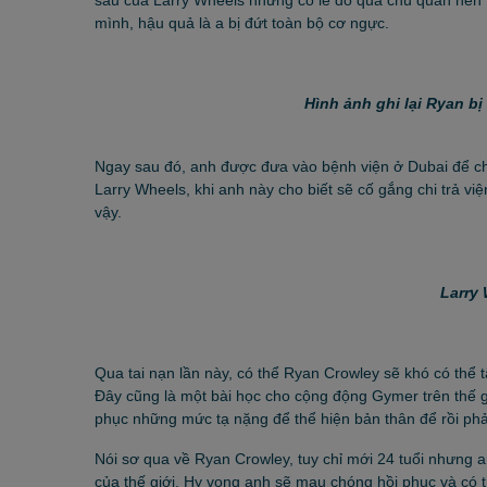
mình, hậu quả là a bị đứt toàn bộ cơ ngực.
Hình ảnh ghi lại Ryan b
Ngay sau đó, anh được đưa vào bệnh viện ở Dubai để ch
Larry Wheels, khi anh này cho biết sẽ cố gắng chi trả vi
vậy.
Larry 
Qua tai nạn lần này, có thể Ryan Crowley sẽ khó có thể 
Đây cũng là một bài học cho cộng động Gymer trên thế g
phục những mức tạ nặng để thể hiện bản thân để rồi phả
Nói sơ qua về Ryan Crowley, tuy chỉ mới 24 tuổi nhưng a
của thế giới. Hy vọng anh sẽ mau chóng hồi phục và có 