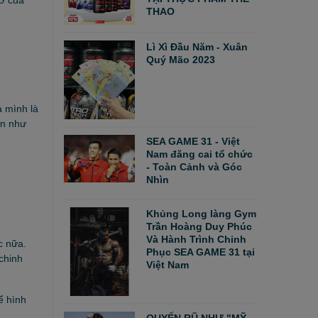
THAO
Lì Xì Đầu Năm - Xuân
Quý Mão 2023
a mình là
ạn như
SEA GAME 31 - Việt
Nam đăng cai tổ chức
- Toàn Cảnh và Góc
Nhìn
Khủng Long làng Gym
Trần Hoàng Duy Phúc
Và Hành Trình Chinh
c nữa.
Phục SEA GAME 31 tại
chinh
Việt Nam
ể hình
QUYẾN RŨ NHƯ "MỸ