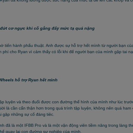
ị đứt cơ ngực khi cố gắng đẩy mức tạ quá nặng
ờ tiến hành phẩu thuật. Anh được sự hỗ trợ hết mình từ người bạn củ
ện phí cho Ryan vì cảm thấy có lỗi khi để người bạn của mình gặp tai n
Wheels hỗ trợ Ryan hết mình
tập luyện và theo đuổi được con đường thể hình của mình như lúc trướ
iới là cần cẩn thận hơn trong quá trình tập luyện, không nên quá ham 
i gặp những sự cố đáng tiêc.
nh đã là một IFBB Pro và là một vận động viên tiềm năng trong làng th
thể quay lại con đường sự nghiệp của mình.