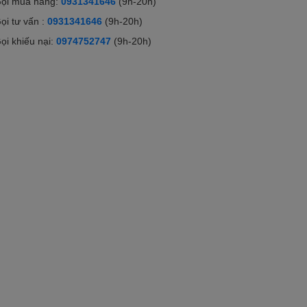
ọi mua hàng:
0931341646
(9h-20h)
ọi tư vấn :
0931341646
(9h-20h)
ọi khiếu nại:
0974752747
(9h-20h)