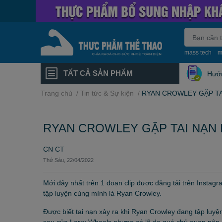
mass tech
m
TẤT CẢ SẢN PHẨM
Hướ
Trang chủ
/
Tin tức & Sự kiện
/
RYAN CROWLEY GẶP TA
RYAN CROWLEY GẶP TAI NẠN 
CN CT
Thứ Sáu, 22/04/2022
Mới đây nhất trên 1 đoạn clip được đăng tải trên Instag
tập luyện cùng mình là Ryan Crowley.
Được biết tai nạn xảy ra khi Ryan Crowley đang tập luyện
sau của Larry Wheels nhưng có lẽ do quá chủ quan nên