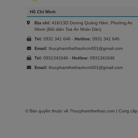
Hồ Chí Minh
Địa chỉ:
416/13D Dương Quảng Hàm, Phường An
Nhơn (Đối diện Toà Án Nhân Dân)
Tel:
0931 341 646
-
Hotline:
0931 341 646
Email:
thucphamthethaohcm001@gmail.com
Tel:
0931341646
-
Hotline:
0931341646
Email:
thucphamthethaohcm001@gmail.com
© Bản quyền thuộc về
Thucphamthethao.com
| Cung cấp