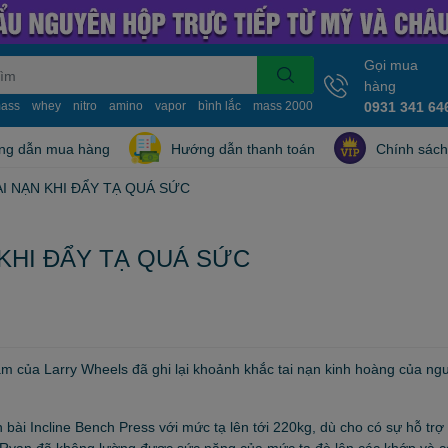
Gọi mua
hàng
ass
whey
nitro
amino
vapor
bình lắc
mass 2000
mass 10kg
0931 341 64
nitro whe
ng dẫn mua hàng
Hướng dẫn thanh toán
Chính sách
I NẠN KHI ĐẨY TẠ QUÁ SỨC
KHI ĐẨY TẠ QUÁ SỨC
ram của Larry Wheels đã ghi lại khoảnh khắc tai nạn kinh hoàng của ng
 bài Incline Bench Press với mức tạ lên tới 220kg, dù cho có sự hỗ trợ
 Ryan đã không lường được sức nặng của mức tạ đè lên các khớp và c