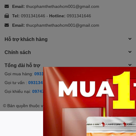
Email:
thucphamthethaohcm001@gmail.com
Tel:
0931341646
-
Hotline:
0931341646
Email:
thucphamthethaohcm001@gmail.com
Hỗ trợ khách hàng
Chính sách
Tổng đài hỗ trợ
Gọi mua hàng:
0931341646
(9h-20h)
Gọi tư vấn :
0931341646
(9h-20h)
Gọi khiếu nại:
0974752747
(9h-20h)
© Bản quyền thuộc về
Thucphamthethao.com
| Cung cấp bởi
Sapo