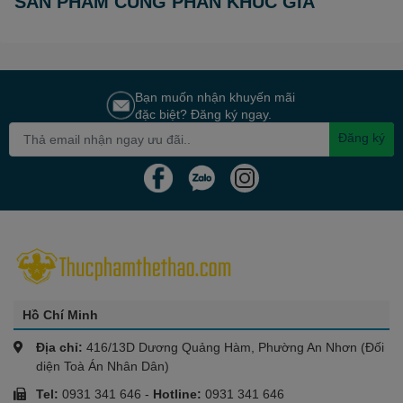
SẢN PHẨM CÙNG PHÂN KHÚC GIÁ
Bạn muốn nhận khuyến mãi
đặc biệt? Đăng ký ngay.
Đăng ký
Hồ Chí Minh
Địa chỉ:
416/13D Dương Quảng Hàm, Phường An Nhơn (Đối
diện Toà Án Nhân Dân)
Tel:
0931 341 646
-
Hotline:
0931 341 646