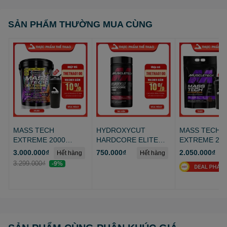
SẢN PHẨM THƯỜNG MUA CÙNG
MASS TECH
HYDROXYCUT
MASS TECH
EXTREME 2000
HARDCORE ELITE
EXTREME 20
(22lbs)
(100v - 110v)
(12lbs)
3.000.000₫
750.000₫
2.050.000₫
Hết hàng
Hết hàng
H
3.299.000₫
-9%