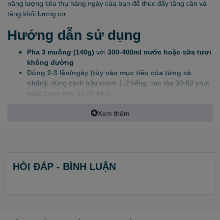
năng lượng tiêu thụ hàng ngày của bạn để thúc đẩy tăng cân và
tăng khối lượng cơ.
Hướng dẫn sử dụng
Pha 3 muỗng (140g)
với
300-400ml nước hoặc sữa tươi
không đường
Dùng 2-3 lần/ngày (tùy vào mục tiêu của từng cá
nhân):
dùng cách bữa chính 1-2 tiếng, sau tập 30-60 phút
hoặc trước ngủ 45-60 phút
Có thể tăng giảm lượng bột và lượng nước tuỳ khẩu vị mỗi người.
Xem thêm
Uống đủ theo hướng dẫn để đạt hiệu quả.
Đọc toàn bộ nhãn trước khi sử dụng và làm theo hướng dẫn được
cung cấp.
HỎI ĐÁP - BÌNH LUẬN
Lưu ý:
Sản phẩm này là thực phẩm bổ sung, không phải là thuốc
và không dùng để thay thế thuốc chữa bệnh.
Luôn Luôn Sử Dụng Sản Phẩm Kết hợp với chế độ dinh
dưỡng lành mạnh