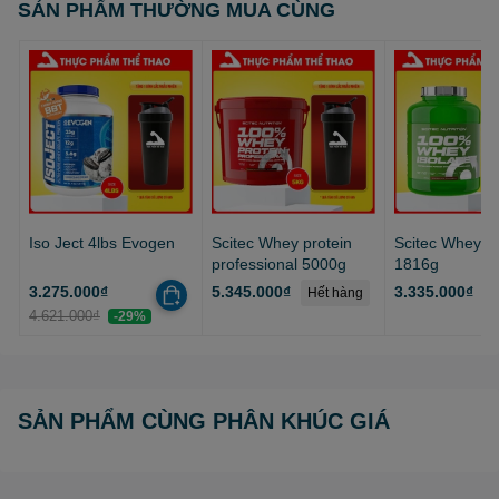
SẢN PHẨM THƯỜNG MUA CÙNG
Ăn Uống Đầy Đủ và tập luyện thể dục thể thao đều đặn,
hàng ngày, hàng tháng, hàng năm.
Iso Ject 4lbs Evogen
Scitec Whey protein
Scitec Whey Is
professional 5000g
1816g
3.275.000₫
5.345.000₫
3.335.000₫
Hết hàng
4.621.000₫
-29%
SẢN PHẨM CÙNG PHÂN KHÚC GIÁ