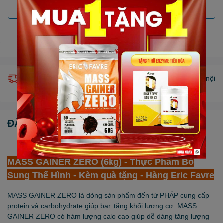
THÊM VÀO GIỎ
Gọi đặt mua
0931.341.646
(7:30 - 22:00)
Giao hàng miễn phí nội thành HCM (chỉ áp dụng khu vực nội
thành bán kính 10km) *Chỉ áp dụng một số sản phẩm.
ĐẶC ĐIỂM NỔI BẬT
MASS GAINER ZERO (6kg) - Thực Phẩm Bổ
Sung Thể Hình - Kèm quà tặng - Hàng Eric Favre
MASS GAINER ZERO là dòng sản phẩm đến từ PHÁP cung cấp
protein và carbohydrate giúp bạn tăng khối lượng cơ. MASS
GAINER ZERO có hàm lượng calo cao giúp dễ dàng tăng lượng