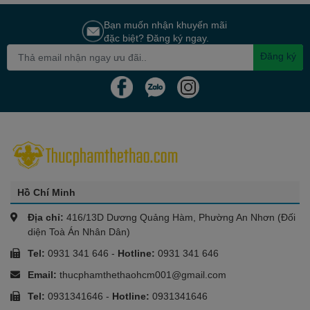
Bạn muốn nhận khuyến mãi
đặc biệt? Đăng ký ngay.
Đăng ký
Hồ Chí Minh
Địa chỉ:
416/13D Dương Quảng Hàm, Phường An Nhơn (Đối
diện Toà Án Nhân Dân)
Tel:
0931 341 646
-
Hotline:
0931 341 646
Email:
thucphamthethaohcm001@gmail.com
Tel:
0931341646
-
Hotline:
0931341646