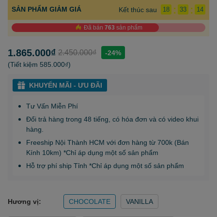
:
:
SẢN PHẨM GIẢM GIÁ
Kết thúc sau
18
33
13
Đã bán
763
sản phẩm
1.865.000₫
2.450.000₫
-24%
(Tiết kiệm
585.000₫
)
KHUYẾN MÃI - ƯU ĐÃI
Tư Vấn Miễn Phí
Đổi trả hàng trong 48 tiếng, có hóa đơn và có video khui
hàng.
Freeship Nội Thành HCM với đơn hàng từ 700k (Bán
Kính 10km) *Chỉ áp dụng một số sản phẩm
Hỗ trợ phí ship Tỉnh *Chỉ áp dụng một số sản phẩm
Hương vị:
CHOCOLATE
VANILLA