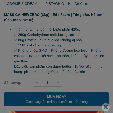
COOKIE & CREAM
PISTACHIO – Hạt Dẻ Cười
MASS GAINER ZERO (6kg) - Eric Favre | Tăng cân, hỗ trợ
hình thể vượt trội
Thành phần nổi bật mỗi khẩu phần 420g:
✅ 290g Carbohydrate chất lượng cao
✅ 80g Protein : giúp nuôi cơ, chống dị hóa.
✅ 1581 calo Cao năng lượng
✅ Không chứa GMO – Không đường hóa học – Không
collagen => cam kết sạch, an toàn, không gây áp lực lên
gan thận.
Đặc biệt, sản phẩm còn dùng buttermilk (bơ sữa) – nhẹ
bụng, phù hợp cho người có hệ tiêu hóa kém.
Số lượng:
MUA NGAY
Giao hàng tận nơi hoặc nhận tại cửa hàng