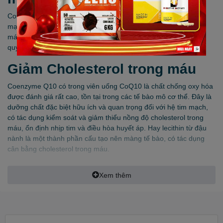
CoQ10 là thực phẩm có tác dụng hỗ trợ bảo vệ sức khỏe tim
mạch, làm chậm quá trình oxy hóa, kiểm soát cholesterol trong
máu hiệu quả, từ đó ngăn ngừa các biến chứng suy tim và đột
quỵ và giúp cơ thể khỏe mạnh.
Giảm Cholesterol trong máu
Coenzyme Q10 có trong viên uống CoQ10 là chất chống oxy hóa
được đánh giá rất cao, tồn tại trong các tế bào mô cơ thể. Đây là
dưỡng chất đặc biệt hữu ích và quan trọng đối với hệ tim mạch,
có tác dụng kiểm soát và giảm thiểu nồng độ cholesterol trong
máu, ổn định nhịp tim và điều hòa huyết áp. Hay lecithin từ đậu
nành là một thành phần cấu tạo nên màng tế bào, có tác dụng
cân bằng cholesterol trong máu.
Nhờ kiểm soát tốt lượng cholesterol xấu, Coq10 giúp giữ cho
Xem thêm
thành mạch máu luôn mềm, đàn hồi tốt, hỗ trợ quá trình lưu
thông máu được thông suốt hơn, hạn chế sự hình thành của các
cục máu đông và mảng xơ vữa, từ đó thúc đẩy quá trình tuần
hoàn máu trong khắp cơ thể luôn trơn tru, hạn chế tình trạng nhồi
máu cơ tim, đột quỵ.