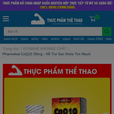
0
mass tech
mass
whey
nitro
amino
vapor
bình lắc
mass 2000
mass
Trang chủ
/
VITAMINE KHOÁNG CHẤT
/
Pharmekal CoQ10 30mg - Hỗ Trợ Sức Khỏe Tim Mạch