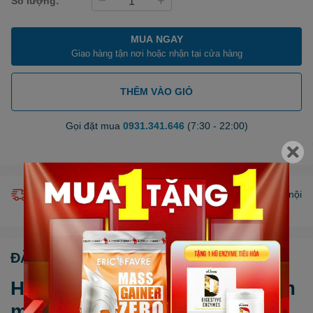
Số lượng:
MUA NGAY
Giao hàng tận nơi hoặc nhận tại cửa hàng
THÊM VÀO GIỎ
Gọi đặt mua
0931.341.646
(7:30 - 22:00)
Giao hàng miễn phí nội thành HCM (chỉ áp dụng khu vực nội
thành bán kính 10km) *Chỉ áp dụng một số sản phẩm.
ĐẶC ĐIỂM NỔI BẬT
Hỗ trợ chăm sóc sức khỏe tim
mạch hiệu quả