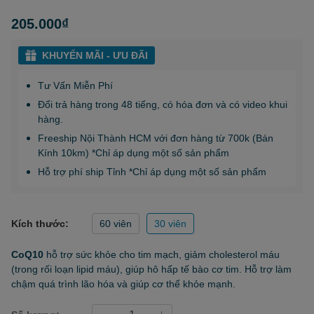
205.000₫
KHUYẾN MÃI - ƯU ĐÃI
Tư Vấn Miễn Phí
Đổi trả hàng trong 48 tiếng, có hóa đơn và có video khui
hàng.
Freeship Nội Thành HCM với đơn hàng từ 700k (Bán
Kính 10km) *Chỉ áp dụng một số sản phẩm
Hỗ trợ phí ship Tỉnh *Chỉ áp dụng một số sản phẩm
Kích thước:
60 viên
30 viên
CoQ10
hỗ trợ sức khỏe cho tim mạch, giảm cholesterol máu
(trong rối loạn lipid máu), giúp hô hấp tế bào cơ tim. Hỗ trợ làm
chậm quá trình lão hóa và giúp cơ thể khỏe mạnh.