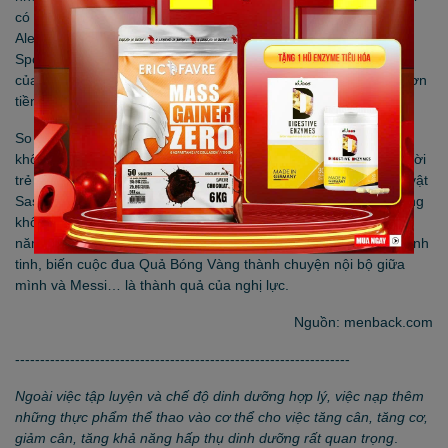
có thể khiến các cầu thủ Manchester United tới thuyết phục Sir
Alex Ferguson chiêu mộ anh ngay sau khi trận giao hữu với
Sporting Lisbon kết thúc. Trận đấu ấy, Ronaldo là cơn ác mộng
của cánh phải Manchester United và khiến John O’Shea “lên cơn
tiền đình đến nơi” – như Sir Alex thuật lại trong cuốn tự truyện.
So với Lionel Messi, tài năng thiên bẩm của Ronaldo có thể
không bằng. Nhưng chắc chắn những phẩm chất của anh từ thời
trẻ vẫn cho thấy con đường xán lạn phía trước. Như thể nhân vật
Sasuke trong truyện Naruto – một ninja thiên tài. Nhưng tài năng
không là không đủ để có một sự nghiệp như Ronaldo. Hơn 10
năm liền nằm trong danh sách những cầu thủ xuất sắc nhất hành
tinh, biến cuộc đua Quả Bóng Vàng thành chuyện nội bộ giữa
mình và Messi… là thành quả của nghị lực.
Nguồn: menback.com
-------------------------------------------------------------------
Ngoài việc tập luyện và chế độ dinh dưỡng hợp lý, việc nạp thêm
những thực phẩm thể thao vào cơ thể cho việc tăng cân, tăng cơ,
giảm cân, tăng khả năng hấp thụ dinh dưỡng rất quan trọng
.