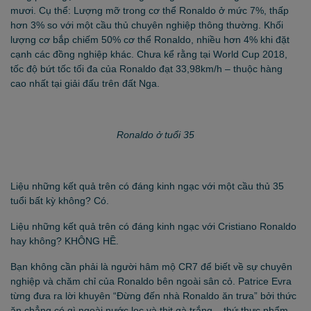
mươi. Cụ thể: Lượng mỡ trong cơ thể Ronaldo ở mức 7%, thấp
hơn 3% so với một cầu thủ chuyên nghiệp thông thường. Khối
lượng cơ bắp chiếm 50% cơ thể Ronaldo, nhiều hơn 4% khi đặt
cạnh các đồng nghiệp khác. Chưa kể rằng tại World Cup 2018,
tốc độ bứt tốc tối đa của Ronaldo đạt 33,98km/h – thuộc hàng
cao nhất tại giải đấu trên đất Nga.
Ronaldo ở tuổi 35
Liệu những kết quả trên có đáng kinh ngạc với một cầu thủ 35
tuổi bất kỳ không? Có.
Liệu những kết quả trên có đáng kinh ngạc với Cristiano Ronaldo
hay không? KHÔNG HỀ.
Bạn không cần phải là người hâm mộ CR7 để biết về sự chuyên
nghiệp và chăm chỉ của Ronaldo bên ngoài sân cỏ. Patrice Evra
từng đưa ra lời khuyên “Đừng đến nhà Ronaldo ăn trưa” bởi thức
ăn chẳng có gì ngoài nước lọc và thịt gà trắng – thứ thực phẩm