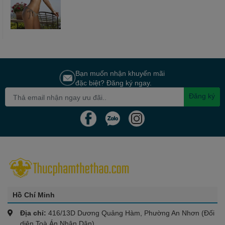
Bạn muốn nhận khuyến mãi
đặc biệt? Đăng ký ngay.
Đăng ký
Hồ Chí Minh
Địa chỉ:
416/13D Dương Quảng Hàm, Phường An Nhơn (Đối
diện Toà Án Nhân Dân)