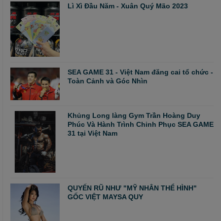
Lì Xì Đầu Năm - Xuân Quý Mão 2023
SEA GAME 31 - Việt Nam đăng cai tổ chức -
Toàn Cảnh và Góc Nhìn
Khủng Long làng Gym Trần Hoàng Duy
Phúc Và Hành Trình Chinh Phục SEA GAME
31 tại Việt Nam
QUYẾN RŨ NHƯ "MỸ NHÂN THỂ HÌNH"
GỐC VIỆT MAYSA QUY