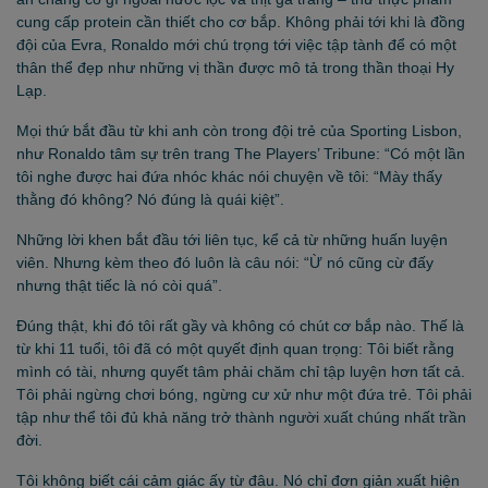
cung cấp protein cần thiết cho cơ bắp. Không phải tới khi là đồng
đội của Evra, Ronaldo mới chú trọng tới việc tập tành để có một
thân thể đẹp như những vị thần được mô tả trong thần thoại Hy
Lạp.
Mọi thứ bắt đầu từ khi anh còn trong đội trẻ của Sporting Lisbon,
như Ronaldo tâm sự trên trang The Players’ Tribune: “Có một lần
tôi nghe được hai đứa nhóc khác nói chuyện về tôi: “Mày thấy
thằng đó không? Nó đúng là quái kiệt”.
Những lời khen bắt đầu tới liên tục, kể cả từ những huấn luyện
viên. Nhưng kèm theo đó luôn là câu nói: “Ừ nó cũng cừ đấy
nhưng thật tiếc là nó còi quá”.
Đúng thật, khi đó tôi rất gầy và không có chút cơ bắp nào. Thế là
từ khi 11 tuổi, tôi đã có một quyết định quan trọng: Tôi biết rằng
mình có tài, nhưng quyết tâm phải chăm chỉ tập luyện hơn tất cả.
Tôi phải ngừng chơi bóng, ngừng cư xử như một đứa trẻ. Tôi phải
tập như thể tôi đủ khả năng trở thành người xuất chúng nhất trần
đời.
Tôi không biết cái cảm giác ấy từ đâu. Nó chỉ đơn giản xuất hiện