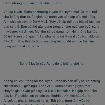
tránh những thức ăn chứa nhiều đường”.
Về tập luyện, Ronaldo thường xuyên tập luyện mọi lúc, mọi nơi
chứ không đơn thuần giới hạn mình vào sân tập của đội bóng.
Anh chia sẻ trên tờ Daily Mail: “Hãy cứ tập thể dục bất cứ lúc nào
bạn có thể. Bạn có thể gập bụng trong phòng ngủ vào buổi sáng
hay trước khi đi ngủ. Mọi thứ sẽ dễ dàng hơn khi những bài tập
đó trở thành thói quen”. Tại nhà riêng tại Madrid của Ronaldo có
đầy đủ những thiết bị tập gym cùng bể bơi để anh có thể làm
nóng mình bất cứ lúc nào.
Sự khổ luyện của Ronaldo là không giới hạn
Không chỉ chú trọng tới tập luyện, Ronaldo còn để ý tới cả những
chi tiết như… giấc ngủ. Theo AFP, Ronaldo có nguyên một
chuyên gia tư vấn giấc ngủ là Nick Littlehales. Họ gặp nhau lần
đầu khi Ronaldo còn thi đấu tại Madrid dưới thời của Carlo
Ancelotti, như Littlehales hé lộ: “Bất cứ ai từng làm việc với