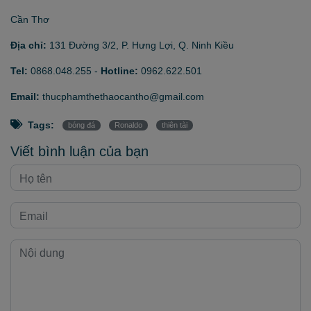
Cần Thơ
Địa chỉ:
131 Đường 3/2, P. Hưng Lợi, Q. Ninh Kiều
Tel:
0868.048.255
-
Hotline:
0962.622.501
Email:
thucphamthethaocantho@gmail.com
Tags:
bóng đá
Ronaldo
thiên tài
Viết bình luận của bạn