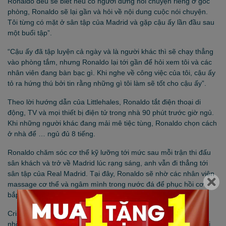
Ronaldo đều sẽ biết nếu có người đứng nói chuyện riêng ở góc
phòng, Ronaldo sẽ lại gần và hỏi về nội dung cuộc nói chuyện.
Tôi từng có mặt ở sân tập của Madrid và gặp cậu ấy lần đầu sau
một buổi tập”.
“Cậu ấy đã tập luyện cả ngày và là người khác thì sẽ chạy thẳng
vào phòng tắm, nhưng Ronaldo lại tới gần để hỏi xem tôi và các
nhân viên đang bàn bạc gì. Khi nghe về công việc của tôi, cậu ấy
tỏ ra hứng thú bởi tin rằng những gì tôi làm sẽ tốt cho cậu ấy”.
Theo lời hướng dẫn của Littlehales, Ronaldo tắt điện thoại di
động, TV và mọi thiết bị điện tử trong nhà 90 phút trước giờ ngủ.
Khi những người khác đang mải mê tiệc tùng, Ronaldo chọn cách
ở nhà để … ngủ đủ 8 tiếng.
Ronaldo chăm sóc cơ thể kỹ lưỡng tới mức sau mỗi trận thi đấu
sân khách và trở về Madrid lúc rạng sáng, anh vẫn đi thẳng tới
sân tập của Real Madrid. Tại đây, Ronaldo sẽ nhờ các nhân viên
massage cơ thể và ngâm mình trong nước đá để phục hồi cơ
bắp.
Cristiano Ronaldo chắc chắn không đơn thuần chỉ thành công
nhờ khổ luyện, bởi phải có tài năng thì Ronaldo của tuổi 18 mới