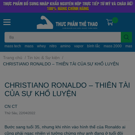
0
mass tech
mass
whey
nitro
amino
vapor
bình lắc
mass 2000
mass
Trang chủ
/
Tin tức & Sự kiện
/
CHRISTIANO RONALDO – THIÊN TÀI CỦA SỰ KHỔ LUYỆN
CHRISTIANO RONALDO – THIÊN TÀI
CỦA SỰ KHỔ LUYỆN
CN CT
Thứ Sáu, 22/04/2022
Bước sang tuổi 35, nhưng khi nhìn vào hình thể của Ronaldo ai
cũng phải ngạc nhiên vì tưởng chừng như anh đang ở tuổi đôi