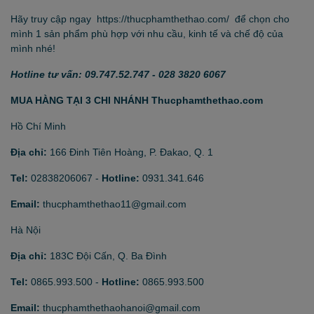
Hãy truy cập ngay
https://thucphamthethao.com/
để chọn cho
mình 1 sản phẩm phù hợp với nhu cầu, kinh tế và chế độ của
mình nhé!
Hotline tư vấn: 09.747.52.747 - 028 3820 6067
MUA HÀNG TẠI 3 CHI NHÁNH Thucphamthethao.com
Hồ Chí Minh
Địa chỉ:
166 Đinh Tiên Hoàng, P. Đakao, Q. 1
Tel:
02838206067
-
Hotline:
0931.341.646
Email:
thucphamthethao11@gmail.com
Hà Nội
Địa chỉ:
183C Đội Cấn, Q. Ba Đình
Tel:
0865.993.500
-
Hotline:
0865.993.500
Email:
thucphamthethaohanoi@gmail.com