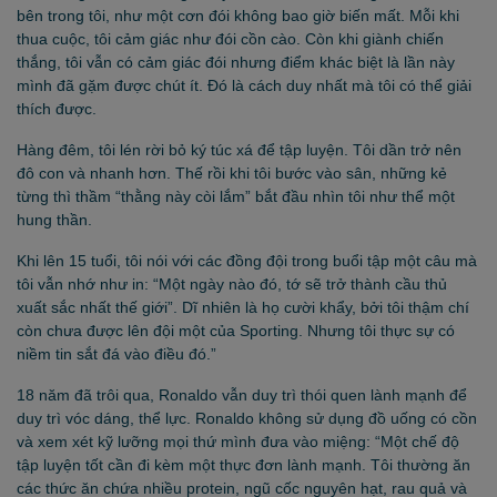
bên trong tôi, như một cơn đói không bao giờ biến mất. Mỗi khi
thua cuộc, tôi cảm giác như đói cồn cào. Còn khi giành chiến
thắng, tôi vẫn có cảm giác đói nhưng điểm khác biệt là lần này
mình đã gặm được chút ít. Đó là cách duy nhất mà tôi có thể giải
thích được.
Hàng đêm, tôi lén rời bỏ ký túc xá để tập luyện. Tôi dần trở nên
đô con và nhanh hơn. Thế rồi khi tôi bước vào sân, những kẻ
từng thì thầm “thằng này còi lắm” bắt đầu nhìn tôi như thể một
hung thần.
Khi lên 15 tuổi, tôi nói với các đồng đội trong buổi tập một câu mà
tôi vẫn nhớ như in: “Một ngày nào đó, tớ sẽ trở thành cầu thủ
xuất sắc nhất thế giới”. Dĩ nhiên là họ cười khẩy, bởi tôi thậm chí
còn chưa được lên đội một của Sporting. Nhưng tôi thực sự có
niềm tin sắt đá vào điều đó.”
18 năm đã trôi qua, Ronaldo vẫn duy trì thói quen lành mạnh để
duy trì vóc dáng, thể lực. Ronaldo không sử dụng đồ uống có cồn
và xem xét kỹ lưỡng mọi thứ mình đưa vào miệng: “Một chế độ
tập luyện tốt cần đi kèm một thực đơn lành mạnh. Tôi thường ăn
các thức ăn chứa nhiều protein, ngũ cốc nguyên hạt, rau quả và