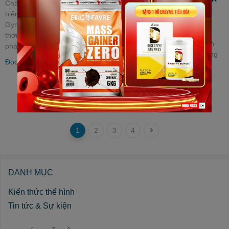
Chấn thương rách cơ đùi nguy
THẾ GIỚI WHEY
hiểm thế nào Việc các phòng
Thứ Tư, 27/04/2022
Gym bị bắt buộc đóng cửa vào
Vào năm 1992, AST Sport
thời điểm dịch Covid đang bùng
Science đã có một cuộc cách
phát khiến...
mạng hóa thế giới dinh dưỡng
Đọc tiếp
thể thao khi cho ra mắt sản
phẩm Hydrolyzed...
Đọc tiếp
1
2
3
4
DANH MỤC
Kiến thức thể hình
Tin tức & Sự kiện