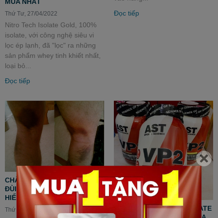
MUA NHẤT
Đọc tiếp
Thứ Tư, 27/04/2022
Nitro Tech Isolate Gold, 100%
isolate, với công nghệ siêu vi
lọc ép lạnh, đã "lọc" ra những
sản phẩm whey tinh khiết nhất,
loại bỏ...
Đọc tiếp
CHẤN THƯƠNG RÁCH CƠ
ĐÙI KHI TẬP TẠI NHÀ NGUY
HIỂM NHƯ THẾ NÀO?
VP2 WHEY PROTEIN ISOLATE
Thứ Tư, 27/04/2022
- BƯỚC TIẾN ĐỘT PHÁ CỦA