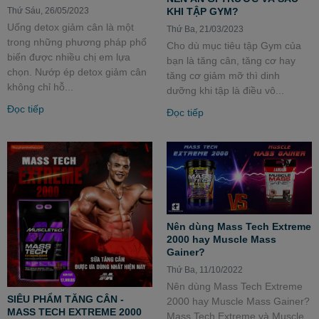
KHI TẬP GYM?
Thứ Sáu, 26/05/2023
Uống detox giảm cân là một
Thứ Ba, 21/03/2023
trong những phương pháp phổ
Cho dù mục tiêu tập Gym của
biến được nhiều chị em lựa
bạn là tăng cân, tăng cơ hay
chọn. Nướp ép detox giảm cân
tăng cơ giảm mỡ thì dinh
không chỉ hỗ...
dưỡng khi tập là điều vô...
Đọc tiếp
Đọc tiếp
Nên dùng Mass Tech Extreme
2000 hay Muscle Mass
Gainer?
Thứ Ba, 11/10/2022
Nên dùng Mass Tech Extreme
SIÊU PHẨM TĂNG CÂN -
2000 hay Muscle Mass Gainer?
MASS TECH EXTREME 2000
Mass Tech Extreme và Muscle