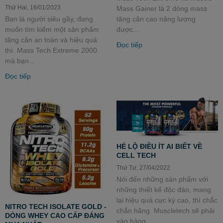
Thứ Hai, 16/01/2023
Mass Gainer là 2 dòng mass
Bạn là người siêu gầy, đang
tăng cân cao năng lượng
muốn tìm kiếm một sản phẩm
được...
tăng cân an toàn và hiệu quả
Đọc tiếp
thì Mass Tech Extreme 2000
mà bạn...
Đọc tiếp
HÉ LỘ ĐIỀU ÍT AI BIẾT VỀ
CELL TECH
Thứ Tư, 27/04/2022
Nói đến những sản phẩm với
những thiết kế độc đáo, mang
lại hiệu quả cực kỳ cao, thì chắc
NITRO TECH ISOLATE GOLD -
chắn hãng Muscletech sẽ phải
DÒNG WHEY CAO CẤP ĐÁNG
vào hàng...