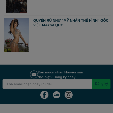
QUYẾN RŨ NHƯ "MỸ NHÂN THỂ HÌNH" GỐC
VIỆT MAYSA QUY
Bạn muốn nhận khuyến mãi
đặc biệt? Đăng ký ngay.
Đăng ký