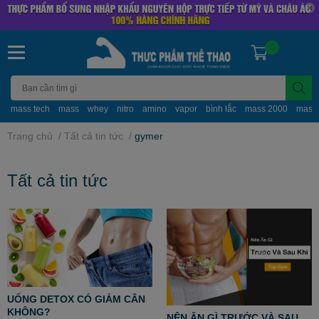
0
mass tech
mass
whey
nitro
amino
vapor
bình lắc
mass 2000
mass
Trang chủ
/
Tất cả tin tức
/
gymer
Tất cả tin tức
UỐNG DETOX CÓ GIẢM CÂN
KHÔNG?
NÊN ĂN GÌ TRƯỚC VÀ SAU