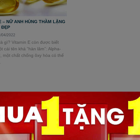
E – NỮ ANH HÙNG THẦM LẶNG
 ĐẸP
2/04/2022
là gì? Vitamin E còn được biết
t cái tên khá “hàn lâm”: Alpha-
, một chất chống ôxy hóa có thể
.