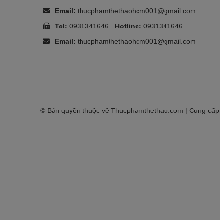
Email:
thucphamthethaohcm001@gmail.com
Tel:
0931341646
-
Hotline:
0931341646
Email:
thucphamthethaohcm001@gmail.com
© Bản quyền thuộc về
Thucphamthethao.com
| Cung cấp