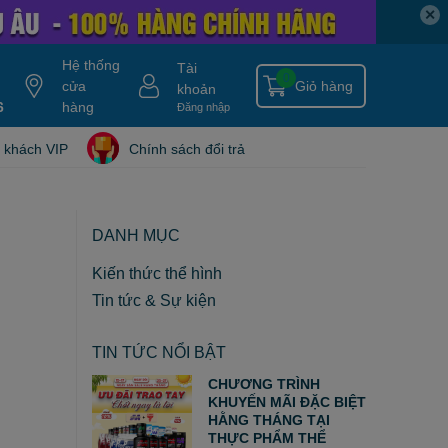
✕
Hệ thống
Tài
0
cửa
Giỏ hàng
khoản
6
y gold
nitro ripped
hàng
hydroxycut
tang can
nitro tech
blade isolate
Đăng nhập
 khách VIP
Chính sách đổi trả
DANH MỤC
Kiến thức thể hình
Tin tức & Sự kiện
TIN TỨC NỔI BẬT
CHƯƠNG TRÌNH
KHUYẾN MÃI ĐẶC BIỆT
HẰNG THÁNG TẠI
THỰC PHẨM THỂ