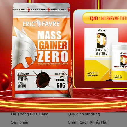
Bạn muốn nhận khuyến mãi đặc biệt?
Đăng ký ngay.
Hỗ trợ khách hàng
Chính sách
T
Trang chủ
Chính sách bảo mật
G
Giới thiệu
Chính sách Khách VIP
G
Liên Hệ
Chính sách đổi trả
G
Hệ Thống Cửa Hàng
Quy định sử dụng
Sản phẩm
Chính Sách Khiếu Nại