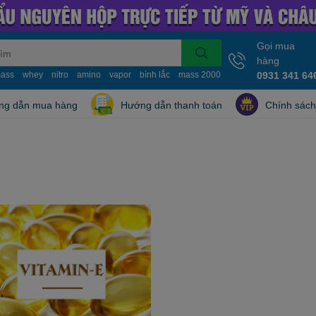
Gọi mua
hàng
ass
whey
nitro
amino
vapor
bình lắc
mass 2000
mass 10kg
0931 341 64
nitro whe
ng dẫn mua hàng
Hướng dẫn thanh toán
Chính sách