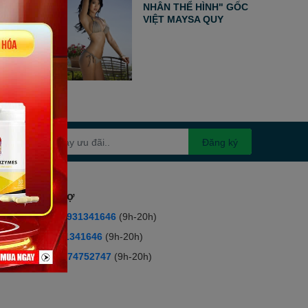
NHÂN THỂ HÌNH" GỐC
VIỆT MAYSA QUY
Đăng ký
ổng đài hỗ trợ
ọi mua hàng:
0931341646
(9h-20h)
ọi tư vấn :
0931341646
(9h-20h)
ọi khiếu nại:
0974752747
(9h-20h)