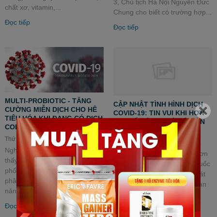
3, Chủ tịch Hà Nội Nguyễn Đức
chất xơ, vitamin,...
Chung cho biết có trường hợp...
Đọc tiếp
Đọc tiếp
MULTI-PROBIOTIC - TĂNG
CẬP NHẬT TÌNH HÌNH DỊCH
CƯỜNG MIỄN DỊCH CHO HÊ
COVID-19: TIN VUI KHI HƠN
TIÊU HÓA KHI ĐANG CÓ DỊCH
50% SỐ BỆNH NHÂN Ở HÀN
CORONAVIRUS
QUỐC HỒI PHỤC
Thứ Tư, 27/04/2022
Thứ Tư, 27/04/2022
Nghiên cứu tại Trung Quốc cho
Dịch COVID-19 trưa 28-3: Hơn
thấy vi rút corona mới gây viêm
50% số bệnh nhân ở Hàn Quốc
phổi Vũ Hán xuất hiện trong
hồi phục Trung tâm Kiểm soát
phân bệnh nhân nên có khả
và phòng ngừa dịch bệnh Hàn
năng lây qua đường tiêu...
Quốc (KCDC) ngày...
Đọc tiếp
Đọc tiếp