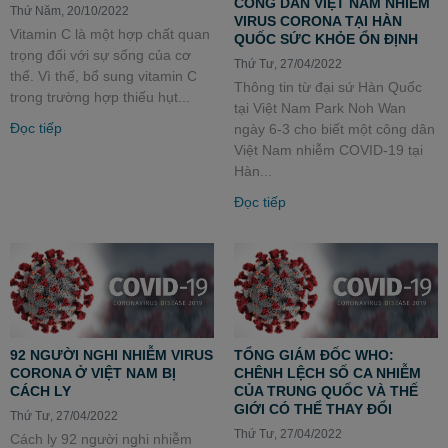
CÔNG DÂN VIỆT NAM NHIỄM
Thứ Năm, 20/10/2022
VIRUS CORONA TẠI HÀN
Vitamin C là một hợp chất quan
QUỐC SỨC KHỎE ỔN ĐỊNH
trọng đối với sự sống của cơ
Thứ Tư, 27/04/2022
thể. Vì thế, bổ sung vitamin C
Thông tin từ đại sứ Hàn Quốc
trong trường hợp thiếu hụt...
tại Việt Nam Park Noh Wan
Đọc tiếp
ngày 6-3 cho biết một công dân
Việt Nam nhiễm COVID-19 tại
Hàn...
Đọc tiếp
92 NGƯỜI NGHI NHIỄM VIRUS
TỔNG GIÁM ĐỐC WHO:
CORONA Ở VIỆT NAM BỊ
CHÊNH LỆCH SỐ CA NHIỄM
CÁCH LY
CỦA TRUNG QUỐC VÀ THẾ
GIỚI CÓ THỂ THAY ĐỔI
Thứ Tư, 27/04/2022
Thứ Tư, 27/04/2022
Cách ly 92 người nghi nhiễm