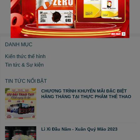
1
2
3
4
DANH MỤC
Kiến thức thể hình
Tin tức & Sự kiện
TIN TỨC NỔI BẬT
CHƯƠNG TRÌNH KHUYẾN MÃI ĐẶC BIỆT
HẰNG THÁNG TẠI THỰC PHẨM THỂ THAO
Lì Xì Đầu Năm - Xuân Quý Mão 2023