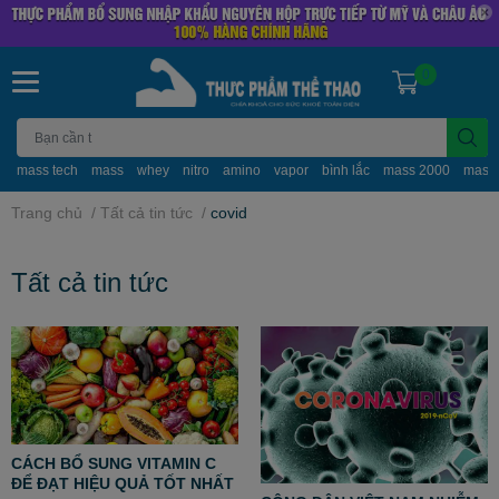
0
mass tech
mass
whey
nitro
amino
vapor
bình lắc
mass 2000
mass
Trang chủ
/
Tất cả tin tức
/
covid
Tất cả tin tức
CÁCH BỔ SUNG VITAMIN C
ĐỂ ĐẠT HIỆU QUẢ TỐT NHẤT