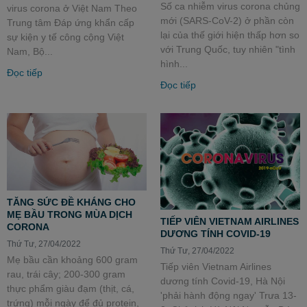
Số ca nhiễm virus corona chủng
virus corona ở Việt Nam Theo
mới (SARS-CoV-2) ở phần còn
Trung tâm Đáp ứng khẩn cấp
lại của thế giới hiện thấp hơn so
sự kiện y tế công cộng Việt
với Trung Quốc, tuy nhiên "tình
Nam, Bộ...
hình...
Đọc tiếp
Đọc tiếp
TĂNG SỨC ĐỀ KHÁNG CHO
MẸ BẦU TRONG MÙA DỊCH
TIẾP VIÊN VIETNAM AIRLINES
CORONA
DƯƠNG TÍNH COVID-19
Thứ Tư, 27/04/2022
Thứ Tư, 27/04/2022
Mẹ bầu cần khoảng 600 gram
Tiếp viên Vietnam Airlines
rau, trái cây; 200-300 gram
dương tính Covid-19, Hà Nội
thực phẩm giàu đạm (thịt, cá,
'phải hành động ngay' Trưa 13-
trứng) mỗi ngày để đủ protein,