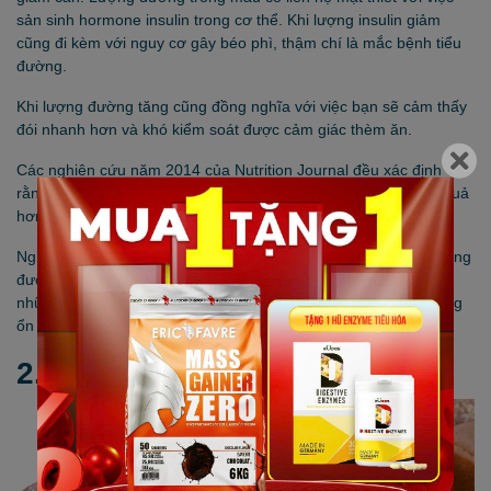
sản sinh hormone insulin trong cơ thể. Khi lượng insulin giảm
cũng đi kèm với nguy cơ gây béo phì, thậm chí là mắc bệnh tiểu
đường.
Khi lượng đường tăng cũng đồng nghĩa với việc bạn sẽ cảm thấy
đói nhanh hơn và khó kiểm soát được cảm giác thèm ăn.
Các nghiên cứu năm 2014 của Nutrition Journal đều xác định
rằng lúa mạch đen có tác dụng cải thiện nồng độ insulin hiệu quả
hơn so với lúa mì.
Nghiên cứu khẳng định bánh mì đen có tác dụng kiểm soát lượng
đường trong máu và sản sinh insulin tốt hơn. Chính vì thế, với
những người ăn bánh mì đen sẽ hạn chế tăng cân nhờ tác dụng
ổn định đường huyết.
2.5. Chất xơ dồi dào