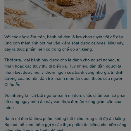
Với các đặc điểm trên, bánh mì đen là lựa chọn tuyệt vời để đáp
ứng cơn thèm tinh bột mà vẫn kiểm soát được calories. Như vậy,
đây là thực phẩm nên có trong chế độ ăn kiêng.
Thời xưa, loại bánh này được cho là dành cho người nghèo, tù
nhân hoặc các thủy thủ đi biển xa. Tuy nhiên, dần dần người ta
nhận biết được mùi vị thơm ngon của bánh cũng như giá trị dinh
dưỡng của nó nên dần trở thành món ăn quen thuộc của người
Châu Âu.
Với những lợi ích bất ngờ từ bánh mì đen, chắc chắn bạn sẽ phải
bổ sung ngay món ăn này vào thực đơn ăn kiêng giảm cân của
mình.
Bánh mì đen là thực phẩm không thể thiếu trong chế độ ăn kiêng.
Bạn có thể xem thêm gợi ý các
thực phẩm ăn kiêng cho bữa sáng
giảm cân
ít calo, mà vẫn đủ chất.