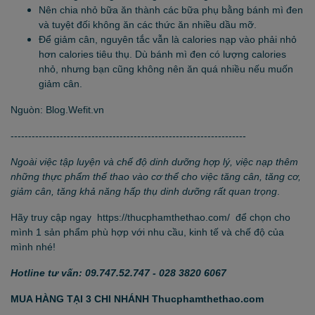
Nên chia nhỏ bữa ăn thành các bữa phụ bằng bánh mì đen
và tuyệt đối không ăn các thức ăn nhiều dầu mỡ.
Để giảm cân, nguyên tắc vẫn là calories nạp vào phải nhỏ
hơn calories tiêu thụ. Dù bánh mì đen có lượng calories
nhỏ, nhưng bạn cũng không nên ăn quá nhiều nếu muốn
giảm cân.
Nguòn: Blog.Wefit.vn
-------------------------------------------------------------------
Ngoài việc tập luyện và chế độ dinh dưỡng hợp lý, việc nạp thêm
những thực phẩm thể thao vào cơ thể cho việc
tăng cân, tăng cơ,
giảm cân, tăng khả năng hấp thụ dinh dưỡng
rất quan trọng
.
Hãy truy cập ngay
https://thucphamthethao.com/
để chọn cho
mình 1 sản phẩm phù hợp với nhu cầu, kinh tế và chế độ của
mình nhé!
Hotline tư vấn: 09.747.52.747 - 028 3820 6067
MUA HÀNG TẠI 3 CHI NHÁNH Thucphamthethao.com