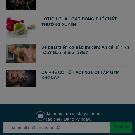
LỢI ÍCH CỦA HOẠT ĐỘNG THỂ CHẤT
THƯỜNG XUYÊN
Để phát triển cơ bắp thì cần: Ăn cái gì? Khi
nào? Bao nhiêu là đủ?
CÀ PHÊ CÓ TỐT VỚI NGƯỜI TẬP GYM
KHÔNG?
Bạn muốn nhận khuyến mãi
đặc biệt? Đăng ký ngay.
Đăng ký