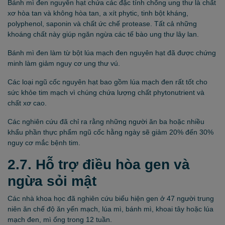
Bánh mì đen nguyên hạt chứa các đặc tính chống ung thư là chất
xơ hòa tan và không hòa tan, a xít phytic, tinh bột kháng,
polyphenol, saponin và chất ức chế protease. Tất cả những
khoáng chất này giúp ngăn ngừa các tế bào ung thư lây lan.
Bánh mì đen làm từ bột lúa mạch đen nguyên hạt đã được chứng
minh làm giảm nguy cơ ung thư vú.
Các loại ngũ cốc nguyên hạt bao gồm lúa mạch đen rất tốt cho
sức khỏe tim mạch vì chúng chứa lượng chất phytonutrient và
chất xơ cao.
Các nghiên cứu đã chỉ ra rằng những người ăn ba hoặc nhiều
khẩu phần thực phẩm ngũ cốc hằng ngày sẽ giảm 20% đến 30%
nguy cơ mắc bệnh tim.
2.7. Hỗ trợ điều hòa gen và
ngừa sỏi mật
Các nhà khoa học đã nghiên cứu biểu hiện gen ở 47 người trung
niên ăn chế độ ăn yến mạch, lúa mì, bánh mì, khoai tây hoặc lúa
mạch đen, mì ống trong 12 tuần.