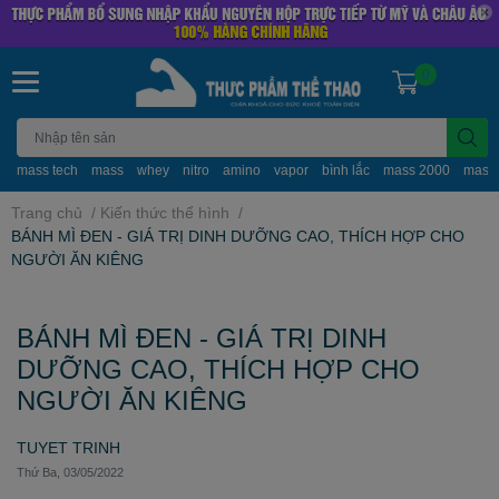
0
mass tech
mass
whey
nitro
amino
vapor
bình lắc
mass 2000
mass
Trang chủ
/
Kiến thức thể hình
/
BÁNH MÌ ĐEN - GIÁ TRỊ DINH DƯỠNG CAO, THÍCH HỢP CHO
NGƯỜI ĂN KIÊNG
BÁNH MÌ ĐEN - GIÁ TRỊ DINH
DƯỠNG CAO, THÍCH HỢP CHO
NGƯỜI ĂN KIÊNG
TUYET TRINH
Thứ Ba, 03/05/2022