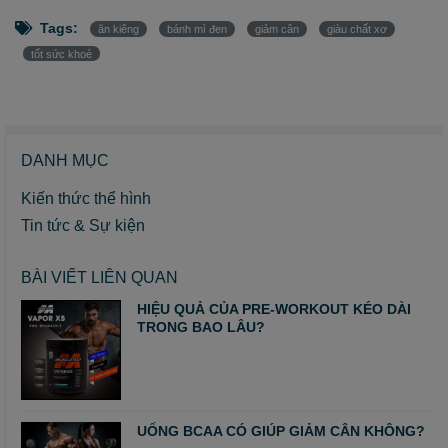
Tags:
ăn kiêng
bánh mì đen
giảm cân
giàu chất xơ
tốt sức khoẻ
DANH MỤC
Kiến thức thể hình
Tin tức & Sự kiện
BÀI VIẾT LIÊN QUAN
HIỆU QUẢ CỦA PRE-WORKOUT KÉO DÀI
TRONG BAO LÂU?
UỐNG BCAA CÓ GIÚP GIẢM CÂN KHÔNG?