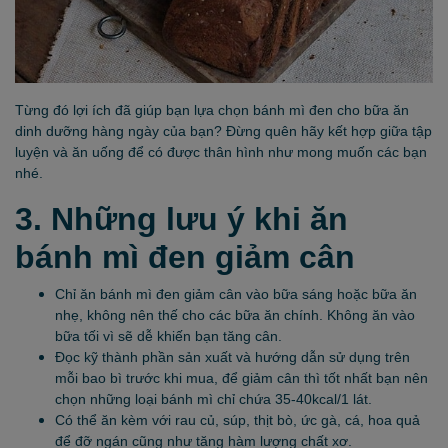
Từng đó lợi ích đã giúp bạn lựa chọn bánh mì đen cho bữa ăn
dinh dưỡng hàng ngày của bạn? Đừng quên hãy kết hợp giữa tập
luyện và ăn uống để có được thân hình như mong muốn các bạn
nhé.
3. Những lưu ý khi ăn
bánh mì đen giảm cân
Chỉ ăn bánh mì đen giảm cân vào bữa sáng hoặc bữa ăn
nhẹ, không nên thế cho các bữa ăn chính. Không ăn vào
bữa tối vì sẽ dễ khiến bạn tăng cân.
Đọc kỹ thành phần sản xuất và hướng dẫn sử dụng trên
mỗi bao bì trước khi mua, để giảm cân thì tốt nhất bạn nên
chọn những loại bánh mì chỉ chứa 35-40kcal/1 lát.
Có thể ăn kèm với rau củ, súp, thịt bò, ức gà, cá, hoa quả
để đỡ ngán cũng như tăng hàm lượng chất xơ.