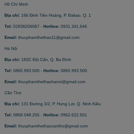
Hồ Chí Minh
Địa chỉ:
166 Đinh Tiên Hoàng, P. Đakao, Q. 1
Tel:
02838206067
-
Hotline:
0931.341.646
Email:
thucphamthethao11@gmail.com
Hà Nội
Địa chỉ:
183C Đội Cấn, Q. Ba Đình
Tel:
0865.993.500
-
Hotline:
0865.993.500
Email:
thucphamthethaohanoi@gmail.com
Cần Thơ
Địa chỉ:
131 Đường 3/2, P. Hưng Lợi, Q. Ninh Kiều
Tel:
0868.048.255
-
Hotline:
0962.622.501
Email:
thucphamthethaocantho@gmail.com