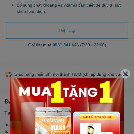
Bổ sung chất khoáng và vitamin cần thiết để duy trì sức
khỏe toàn diện.
Hết hàng
Gọi đặt mua
0931.341.646
(7:30 - 22:00)
Giao hàng miễn phí nội thành HCM (chỉ áp dụng khu vực nội
thành bán kính 10km) *Chỉ áp dụng một số sản phẩm.
ĐẶC ĐIỂM NỔI BẬT
Tại sao bạn khó tăng cân?
🔸 Chế độ ăn uống chưa đủ dinh dưỡng.
🔸 Cơ thể hấp thụ kém, tiêu hóa không hiệu quả.