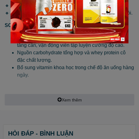
🔸 Cường độ làm việc cao, tiêu hao nhiều năng lượng.
🔸 Ngủ không đủ giấc, cơ thể không có thời gian phục hồi.
SOLID MASS
một sản phẩm của TREC NUTRITION
Bổ sung carbohydrate và protein cho người muốn
tăng cân, vận động viên tập luyện cường độ cao.
Nguồn carbohydrate tổng hợp và whey protein cô
đặc chất lượng.
Bổ sung vitamin khoa học trong chế độ ăn uống hàng
ngày.
SOLID MASS
Sữa hỗ trợ tăng cân, tăng cơ của Trec
Xem thêm
Nutrition cung cấp dưỡng chất tăng cường carbohydrate
và protein cô đặc chất lượng cao, được thiết kế dành cho
người năng động, các vận động viên tập luyện cường độ
cao, những người muốn tăng cân, xây dựng khối lượng
HỎI ĐÁP - BÌNH LUẬN
cơ bắp. SOLID MASS chứa carbohydrate chuỗi ngắn,