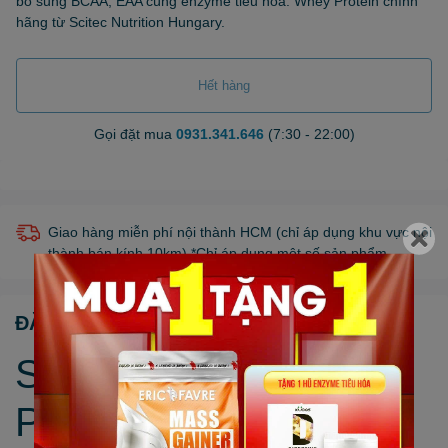
bổ sung BCAA, EAA cùng enzyme tiêu hóa. Whey Protein chính
hãng từ Scitec Nutrition Hungary.
Hết hàng
Gọi đặt mua
0931.341.646
(7:30 - 22:00)
Giao hàng miễn phí nội thành HCM (chỉ áp dụng khu vực nội
thành bán kính 10km) *Chỉ áp dụng một số sản phẩm.
ĐẶC ĐIỂM NỔI BẬT
Scitec 100% Whey
Protein Professional