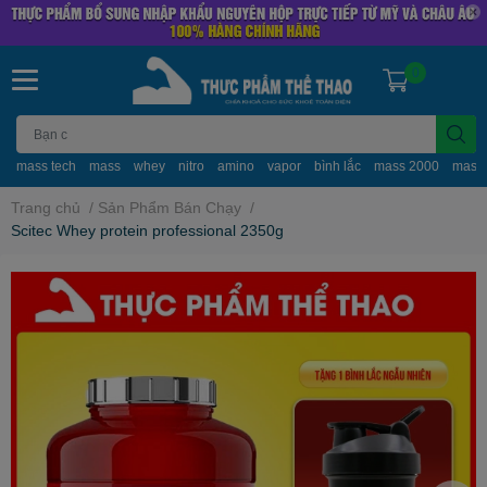
0
mass tech
mass
whey
nitro
amino
vapor
bình lắc
mass 2000
mass
Trang chủ
/
Sản Phẩm Bán Chạy
/
Scitec Whey protein professional 2350g