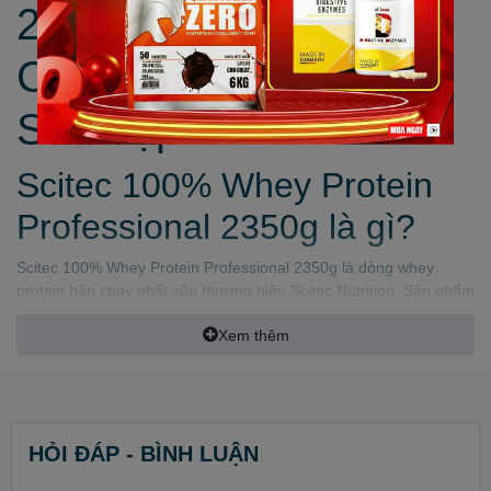
2350g – Hỗ Trợ Tăng
Cơ, Phục Hồi Nhanh
Sau Tập
Scitec 100% Whey Protein
Professional 2350g là gì?
Scitec 100% Whey Protein Professional 2350g là dòng whey
protein bán chạy nhất của thương hiệu Scitec Nutrition. Sản phẩm
sử dụng nguồn whey protein chất lượng cao từ Whey
Xem thêm
Concentrate và Whey Isolate, giúp bổ sung protein nhanh chóng
cho cơ thể, hỗ trợ phát triển cơ bắp, phục hồi sau tập luyện và
duy trì khối cơ nạc hiệu quả.
Với quy cách 2350g tương đương khoảng 78 lần dùng, đây là lựa
chọn phù hợp cho người tập gym, thể hình, fitness hoặc các môn
HỎI ĐÁP - BÌNH LUẬN
thể thao cường độ cao.