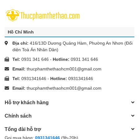
Hồ Chí Minh
Địa chỉ:
416/13D Dương Quảng Hàm, Phường An Nhơn (Đối
diện Toà Án Nhân Dân)
Tel:
0931 341 646
-
Hotline:
0931 341 646
Email:
thucphamthethaohcm001@gmail.com
Tel:
0931341646
-
Hotline:
0931341646
Email:
thucphamthethaohcm001@gmail.com
Hỗ trợ khách hàng
Chính sách
Tổng đài hỗ trợ
Gọi mua hàng:
0931341646
(9h-20h)