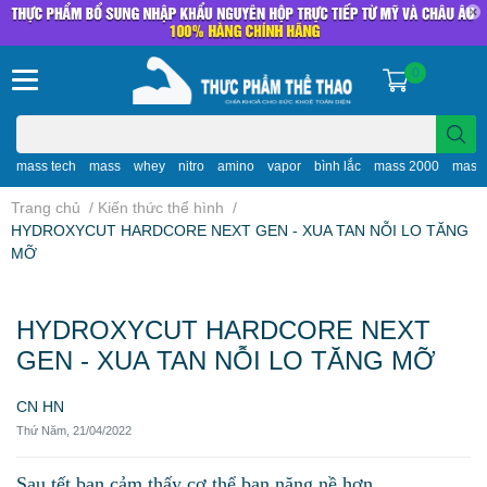
0
mass tech
mass
whey
nitro
amino
vapor
bình lắc
mass 2000
mass
Trang chủ
/
Kiến thức thể hình
/
HYDROXYCUT HARDCORE NEXT GEN - XUA TAN NỖI LO TĂNG
MỠ
HYDROXYCUT HARDCORE NEXT
GEN - XUA TAN NỖI LO TĂNG MỠ
CN HN
Thứ Năm, 21/04/2022
Sau tết bạn cảm thấy cơ thể bạn nặng nề hơn