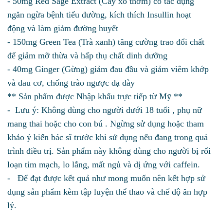
-
50mg Red Sage Extract (Cây xô thơm) có tác dụng
ngăn ngừa bệnh tiểu đường, kích thích Insullin hoạt
động và làm giảm đường huyết
-
150mg Green Tea (Trà xanh) tăng cường trao đổi chất
để giảm mỡ thừa và hấp thụ chất dinh dưỡng
-
40mg Ginger (Gừng) giảm đau đầu và giảm viêm khớp
và đau cơ, chống trào ngược dạ dày
**
Sản phẩm được Nhập khẩu trực tiếp từ Mỹ
**
-
Lưu ý: Không dùng cho người dưới 18 tuổi , phụ nữ
mang thai hoặc cho con bú . Ngừng sử dụng hoặc tham
khảo ý kiến bác sĩ trước khi sử dụng nếu đang trong quá
trình điều trị. Sản phẩm này không dùng cho người bị rối
loạn tim mạch, lo lắng, mất ngủ và dị ứng với caffein.
-
Để đạt được kết quả như mong muốn nên kết hợp sử
dụng sản phẩm kèm tập luyện thể thao và chế độ ăn hợp
lý.