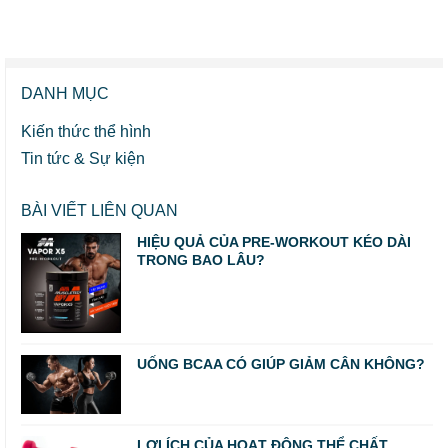
DANH MỤC
Kiến thức thể hình
Tin tức & Sự kiện
BÀI VIẾT LIÊN QUAN
HIỆU QUẢ CỦA PRE-WORKOUT KÉO DÀI
TRONG BAO LÂU?
UỐNG BCAA CÓ GIÚP GIẢM CÂN KHÔNG?
LỢI ÍCH CỦA HOẠT ĐỘNG THỂ CHẤT