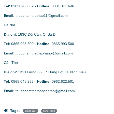
Tel:
02838206067
-
Hotline:
0931.341.646
Email:
thucphamthethao11@gmail.com
Hà Nội
Địa chỉ:
183C Đội Cấn, Q. Ba Đình
Tel:
0865.993.500
-
Hotline:
0865.993.500
Email:
thucphamthethaohanoi@gmail.com
Cần Thơ
Địa chỉ:
131 Đường 3/2, P. Hưng Lợi, Q. Ninh Kiều
Tel:
0868.048.255
-
Hotline:
0962.622.501
Email:
thucphamthethaocantho@gmail.com
Tags:
giảm cân
sức khoẻ