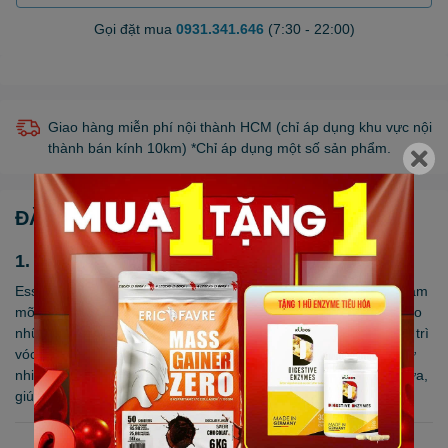
Gọi đặt mua
0931.341.646
(7:30 - 22:00)
Giao hàng miễn phí nội thành HCM (chỉ áp dụng khu vực nội
thành bán kính 10km) *Chỉ áp dụng một số sản phẩm.
ĐẶC ĐIỂM NỔI BẬT
1. Giới thiệu về Essence CLA
Essence CLA 90cap là sản phẩm thực phẩm bổ sung hỗ trợ giảm
mỡ và cải thiện thành phần cơ thể, được thiết kế dành riêng cho
những người mong muốn tối ưu hóa hiệu quả tập luyện và duy trì
vóc dáng. CLA (Conjugated Linoleic Acid) là một loại axit béo tự
nhiên, được tìm thấy trong các nguồn thực phẩm như thịt và sữa,
giúp cơ thể giảm tích tụ mỡ và tăng khối lượng cơ nạc.