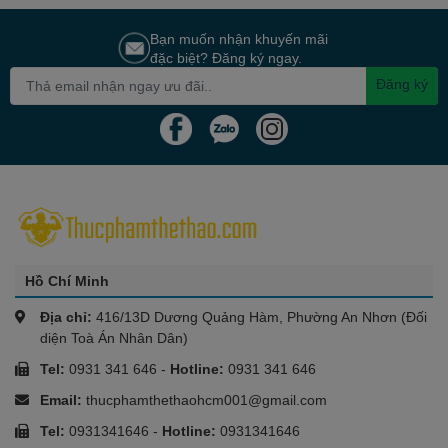
Nguồn gốc rõ ràng
: Essence CLA được sản xuất từ
Bạn muốn nhận khuyến mãi
nguyên liệu tự nhiên chất lượng cao.
đặc biệt? Đăng ký ngay.
Hiệu quả đã được nghiên cứu
: Các nghiên cứu khoa học
Đăng ký
đã chỉ ra hiệu quả của CLA trong giảm mỡ và cải thiện
thành phần cơ thể.
Đáp ứng nhu cầu đa dạng
: Sản phẩm phù hợp với nhiều
đối tượng, từ người tập luyện chuyên nghiệp đến người
mới bắt đầu.
Hồ Chí Minh
Địa chỉ:
416/13D Dương Quảng Hàm, Phường An Nhơn (Đối
diện Toà Án Nhân Dân)
Tel:
0931 341 646
-
Hotline:
0931 341 646
Email:
thucphamthethaohcm001@gmail.com
Tel:
0931341646
-
Hotline:
0931341646