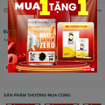
Giao hàng miễn phí nội thành HCM (chỉ áp dụng khu vực nội
thành bán kính 10km) *Chỉ áp dụng một số sản phẩm.
ĐẶC ĐIỂM NỔI BẬT
TREC ENERGY GEL 40g
HỎI ĐÁP - BÌNH LUẬN
SẢN PHẨM THƯỜNG MUA CÙNG