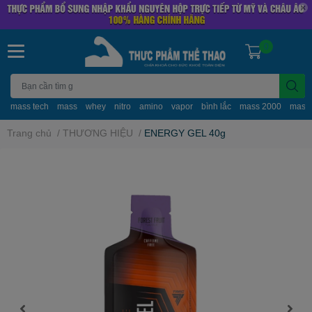
0
mass tech
mass
whey
nitro
amino
vapor
bình lắc
mass 2000
mass
Trang chủ
/
THƯƠNG HIỆU
/
ENERGY GEL 40g