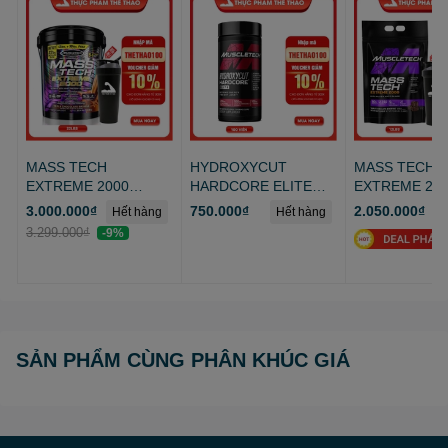
MASS TECH
HYDROXYCUT
MASS TECH
EXTREME 2000
HARDCORE ELITE
EXTREME 20
(22lbs)
(100v - 110v)
(12lbs)
3.000.000₫
750.000₫
2.050.000₫
Hết hàng
Hết hàng
H
3.299.000₫
-9%
SẢN PHẨM CÙNG PHÂN KHÚC GIÁ