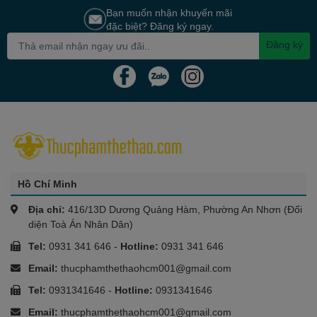
Bạn muốn nhận khuyến mãi
đặc biệt? Đăng ký ngay.
Đăng ký
Hồ Chí Minh
Địa chỉ:
416/13D Dương Quảng Hàm, Phường An Nhơn (Đối
diện Toà Án Nhân Dân)
Tel:
0931 341 646
-
Hotline:
0931 341 646
Email:
thucphamthethaohcm001@gmail.com
Tel:
0931341646
-
Hotline:
0931341646
Email:
thucphamthethaohcm001@gmail.com