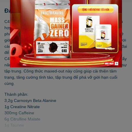
ĐẶC ĐIỂM NỔI BẬT
C4 Ultimate là dòng C4 mạnh nhất của Cellucor. Sản phẩm phù
hợp với những ai mong muốn có một sức mạnh bùng nổ trong
phòng tập - những người không ngại thử thách và muốn phá vỡ
giới hạn của bản thân. C4 Ultimate được nghiên cứu sản xuất với
các thành phần mạnh mẽ cho bạn một nguồn năng lượng cực đại
để sẵn sàng với mọi cuộc chiến trong phòng tập.
C4 Ultimate mang đến trải nghiệm tuyệt vời với tác dụng thúc đẩy
năng lượng tối đa, bơm cơ cực đại, tăng sức bền, hiệu suất và sự
tập trung. Công thức maxed-out này cũng giúp cải thiện tâm
trạng, tăng cường tỉnh táo, tập trung để phá vỡ giới hạn cuối
cùng.
Thành phần:
3,2g Carnosyn Beta Alanine
1g Creatine Nitrate
300mg Caffeine
6g Citrulline Malate
1g Taurine