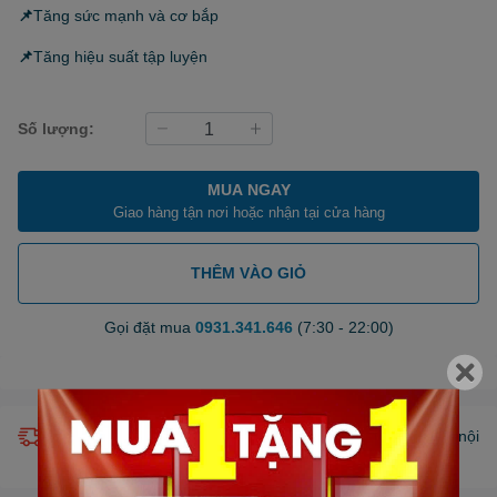
📌
Tăng sức mạnh và cơ bắp
📌
Tăng hiệu suất tập luyện
Số lượng:
MUA NGAY
Giao hàng tận nơi hoặc nhận tại cửa hàng
THÊM VÀO GIỎ
Gọi đặt mua
0931.341.646
(7:30 - 22:00)
Giao hàng miễn phí nội thành HCM (chỉ áp dụng khu vực nội
thành bán kính 10km) *Chỉ áp dụng một số sản phẩm.