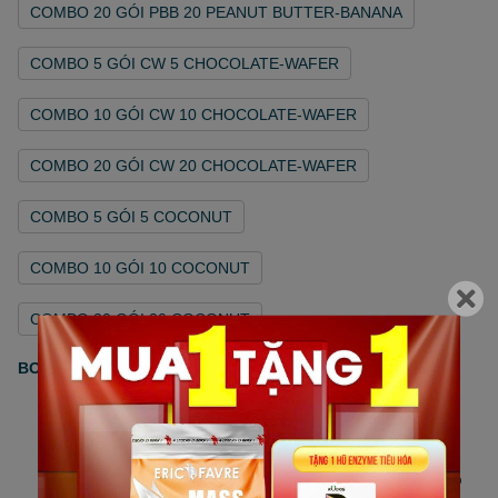
COMBO 20 GÓI PBB 20 PEANUT BUTTER-BANANA
COMBO 5 GÓI CW 5 CHOCOLATE-WAFER
COMBO 10 GÓI CW 10 CHOCOLATE-WAFER
COMBO 20 GÓI CW 20 CHOCOLATE-WAFER
COMBO 5 GÓI 5 COCONUT
COMBO 10 GÓI 10 COCONUT
COMBO 20 GÓI 20 COCONUT
BOOSTER WHEY PROTEIN
Bổ sung protein với giá trị dinh dưỡng cao
Với việc bổ sung dầu MCT
Không thêm đường hoặc aspartame
Hỗ trợ hiệu quả sự phát triển của khối lượng cơ bắp