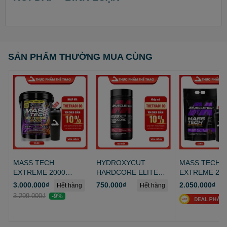
SẢN PHẨM THƯỜNG MUA CÙNG
MASS TECH
HYDROXYCUT
MASS TECH
EXTREME 2000
HARDCORE ELITE
EXTREME 20
(22lbs)
(100v - 110v)
(12lbs)
3.000.000₫
750.000₫
2.050.000₫
Hết hàng
Hết hàng
H
3.299.000₫
-9%