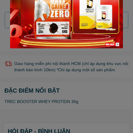
Hết hàng
Gọi đặt mua
0931.341.646
(7:30 - 22:00)
Giao hàng miễn phí nội thành HCM (chỉ áp dụng khu vực nội
thành bán kính 10km) *Chỉ áp dụng một số sản phẩm.
ĐẶC ĐIỂM NỔI BẬT
TREC BOOSTER WHEY PROTEIN 30g
HỎI ĐÁP - BÌNH LUẬN