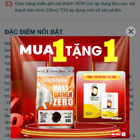
Giao hàng miễn phí nội thành HCM (chỉ áp dụng khu vực nội
thành bán kính 10km) *Chỉ áp dụng một số sản phẩm.
ĐẶC ĐIỂM NỔI BẬT
Một buổi tập luyện chăm chỉ có thể khiến cơ bắp mất tới 50%
lượng glutamine dự trữ. Glutamine cũng đóng vai trò là nguồn
nhiên liệu tế bào chính để hỗ trợ các mô hệ thống miễn dịch và
ruột bình thường, khỏe mạnh.
Đó là lý do tại sao chúng tôi đã thiết kế Platinum 100%
Glutamine, để giúp bổ sung những gì đã mất trong quá trình tập
luyện cường độ cao. Trao đổi chất & phục hồi cơ bắp Glutamine
có nhiều chức năng sinh lý quan trọng trong cơ thể như đóng vai
trò sống còn trong quá trình tổng hợp protein để phục hồi cơ bắp.
Yếu tố kết hợp tuyệt vời Platinum 100% Glutamine không hương
vị và không mùi, dễ dàng pha trộn với đồ uống yêu thích, protein
lắc và sinh tố của bạn. Kết hợp vào chế độ đào tạo của bạn và
tận hưởng kết quả.
Phục hồi sau tập luyện Bổ sung Glutamine huyết tương Chất
cấm miễn phí 5 g Glutamine‡ Bổ sung chế độ ăn uống Phục hồi &