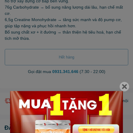
hỗ trợ xây dựng cơ bắp bền vững.
76g Carbohydrate → bổ sung năng lượng dài lâu, hạn chế mất
cơ.
6,5g Creatine Monohydrate → tăng sức mạnh và độ pump cơ,
giúp tập nặng và phục hồi nhanh hơn.
Bổ sung chất xơ + ít đường → thân thiện hệ tiêu hoá, hạn chế
tích mỡ thừa.
Hết hàng
Gọi đặt mua
0931.341.646
(7:30 - 22:00)
Giao hàng miễn phí nội thành HCM (chỉ áp dụng khu vực nội
thành bán kính 10km) *Chỉ áp dụng một số sản phẩm.
ĐẶC ĐIỂM NỔI BẬT