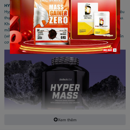
HYPER MASS BioTechUSA
Hyper Mass là dòng sữa mass đến từ BioTechUSA - Thương hiệu
thực phẩm bổ sung và dinh dưỡng thể hình nổi tiếng từ Châu Âu.
Không chỉ giúp tăng nhanh chóng cải thiện vóc dáng mà trong
mỗi serving của Hyper Mass còn chứa 20g protein từ 3 nguồn
(whey concentrate, whey isolate, casein protein) hỗ trợ phát triển
cơ hiệu quả.
Xem thêm
Bổ sung đủ calo là điều vô cùng cần thiết cho quá trình tăng cân.
Có hai cách để bạn bổ sung calo cho cơ thể là tăng tiêu thụ