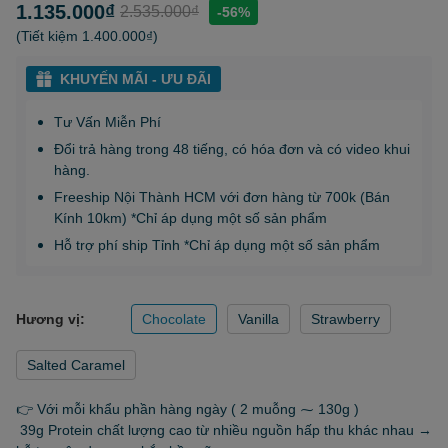
1.135.000₫
2.535.000₫
-56%
(Tiết kiệm
1.400.000₫
)
KHUYẾN MÃI - ƯU ĐÃI
Tư Vấn Miễn Phí
Đổi trả hàng trong 48 tiếng, có hóa đơn và có video khui
hàng.
Freeship Nội Thành HCM với đơn hàng từ 700k (Bán
Kính 10km) *Chỉ áp dụng một số sản phẩm
Hỗ trợ phí ship Tỉnh *Chỉ áp dụng một số sản phẩm
Hương vị:
Chocolate
Vanilla
Strawberry
Salted Caramel
👉 Với mỗi khẩu phần hàng ngày ( 2 muỗng ⁓ 130g )
39g Protein chất lượng cao từ nhiều nguồn hấp thu khác nhau →