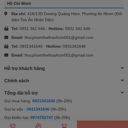
Hồ Chí Minh
Địa chỉ:
416/13D Dương Quảng Hàm, Phường An Nhơn (Đối
diện Toà Án Nhân Dân)
Tel:
0931 341 646
-
Hotline:
0931 341 646
Email:
thucphamthethaohcm001@gmail.com
Tel:
0931341646
-
Hotline:
0931341646
Email:
thucphamthethaohcm001@gmail.com
Hỗ trợ khách hàng
Chính sách
Tổng đài hỗ trợ
Gọi mua hàng:
0931341646
(9h-20h)
Gọi tư vấn :
0931341646
(9h-20h)
Gọi khiếu nại:
0974752747
(9h-20h)