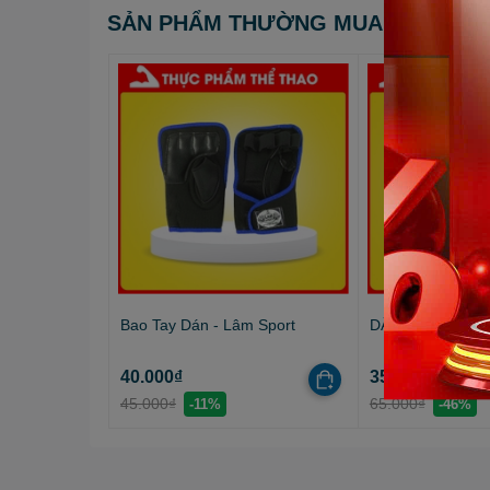
SẢN PHẨM THƯỜNG MUA CÙNG
Bao Tay Dán - Lâm Sport
DÂY QUẤN CỔ T
40.000₫
35.000₫
45.000₫
65.000₫
-11%
-46%