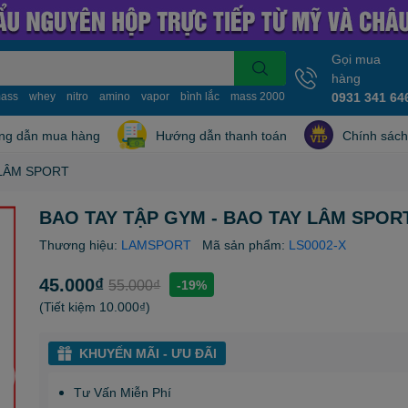
Gọi mua
hàng
ass
whey
nitro
amino
vapor
bình lắc
mass 2000
mass 10kg
0931 341 64
nitro whe
ng dẫn mua hàng
Hướng dẫn thanh toán
Chính sách
 LÂM SPORT
BAO TAY TẬP GYM - BAO TAY LÂM SPOR
Thương hiệu:
LAMSPORT
Mã sản phẩm:
LS0002-X
45.000₫
55.000₫
-19%
(Tiết kiệm
10.000₫
)
KHUYẾN MÃI - ƯU ĐÃI
Tư Vấn Miễn Phí