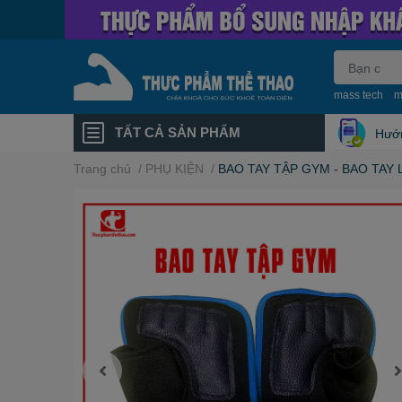
mass tech
m
TẤT CẢ SẢN PHẨM
Hướ
Trang chủ
/
PHỤ KIỆN
/
BAO TAY TẬP GYM - BAO TAY