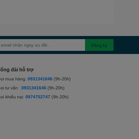
Đăng ký
ổng đài hỗ trợ
ọi mua hàng:
0931341646
(9h-20h)
ọi tư vấn :
0931341646
(9h-20h)
ọi khiếu nại:
0974752747
(9h-20h)