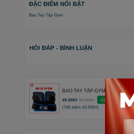
ĐẶC ĐIỂM NỔI BẬT
Bao Tay Tập Gym
HỎI ĐÁP - BÌNH LUẬN
BAO TAY TẬP GYM - BAO TAY 
45.000₫
55.000₫
-19%
(Tiết kiệm
10.000₫
)