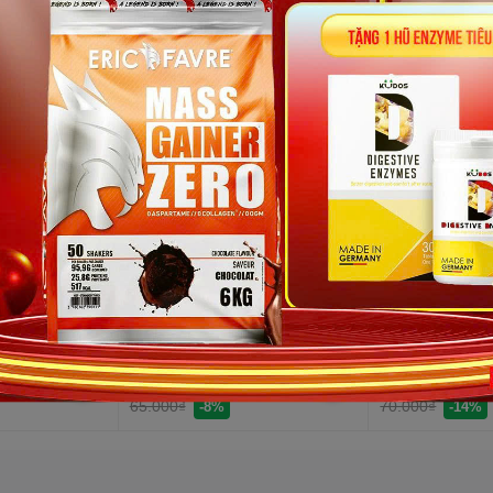
AY
Dây Kéo Tập Tạ
Bao Tay Cuộn Y
60.000₫
60.000₫
65.000₫
70.000₫
-8%
-14%