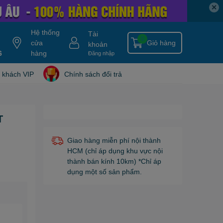
✕
Hệ thống
Tài
0
cửa
Giỏ hàng
khoản
6
y gold
nitro ripped
hàng
hydroxycut
tang can
nitro tech
blade isolate
Đăng nhập
 khách VIP
Chính sách đổi trả
T
Giao hàng miễn phí nội thành
HCM (chỉ áp dụng khu vực nội
thành bán kính 10km) *Chỉ áp
dụng một số sản phẩm.